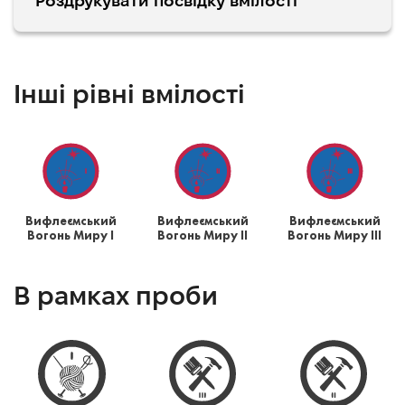
Роздрукувати посвідку вмілості
Інші рівні вмілості
Вифлеємський
Вифлеємський
Вифлеємський
Вогонь Миру І
Вогонь Миру ІІ
Вогонь Миру ІІІ
В рамках проби