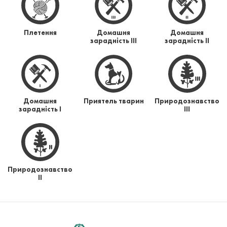
Плетення
Домашня
Домашня
зарадність ІІІ
зарадність ІІ
Домашня
Приятель тварин
Природознавство
зарадність І
ІІІ
Природознавство
ІІ