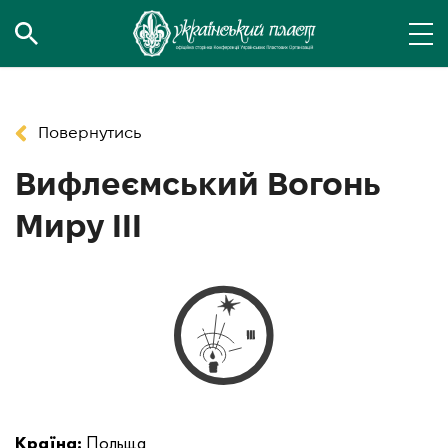
Повернутись
Вифлеємський Вогонь
Миру ІІІ
Країна:
Польща