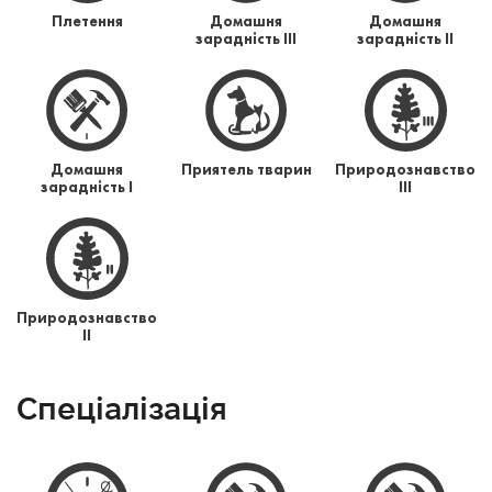
Плетення
Домашня
Домашня
зарадність ІІІ
зарадність ІІ
Домашня
Приятель тварин
Природознавство
зарадність І
ІІІ
Природознавство
ІІ
Спеціалізація