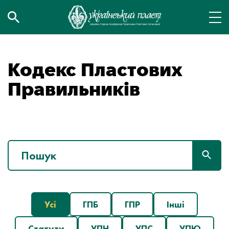
Кодекс Пластових
Правильників
Усі
ГПБ
ГПР
Інші
Статути
УПН
УПС
УПЮ