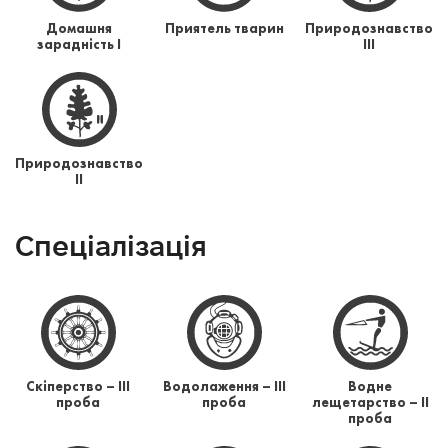
Домашня
Приятель тварин
Природознавство
зарадність І
ІІІ
Природознавство
ІІ
Спеціалізація
Скіперство – ІІІ
Водолаження – ІІІ
Водне
проба
проба
лещетарство – ІІ
проба