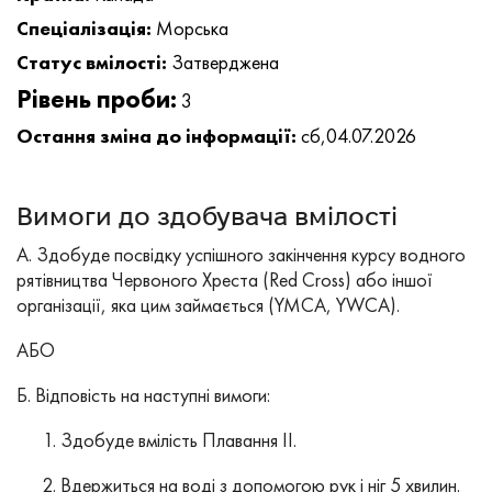
Спеціалізація:
Морська
Статус вмілості:
Затверджена
Рівень проби:
3
Остання зміна до інформації:
сб,04.07.2026
Вимоги до здобувача вмілості
А. Здобуде посвідку успішного закінчення курсу водного
рятівництва Червоного Хреста (Red Cross) або іншої
організації, яка цим займається (YMCA, YWCA).
AБО
Б. Відповість на наступні вимоги:
Здобуде вмілість Плавання ІІ.
Вдержиться на воді з допомогою рук і ніг 5 хвилин.