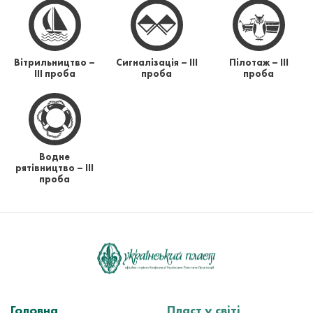
Вітрильництво –
Сигналізація – ІІІ
Пілотаж – ІІІ
ІІІ проба
проба
проба
Водне
рятівництво – ІІІ
проба
Головна
Пласт у світі