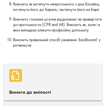
Вияснить як витягнути непритомного з дна басейну,
потягнути його до берега, і витягнути його на беріг.
Вияснить і покаже штучне віддихання і як привертати
до притомности (CPR and AR). Вияснить як, коли і в
яких випадках кликати професійну допомогу.
Вияснить правильний спосіб уживання ‘backboard’ у
рятівництві.
Вимоги до вмілості