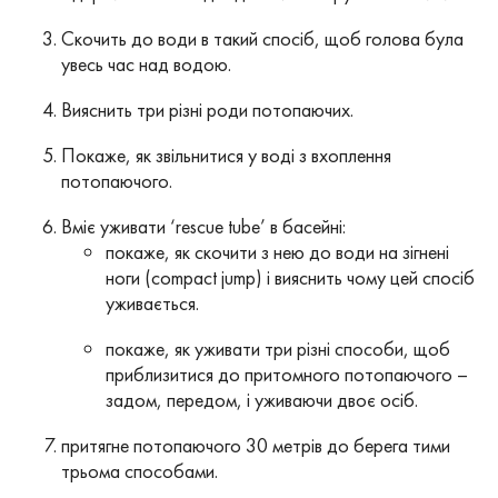
Скочить до води в такий спосіб, щоб голова була
увесь час над водою.
Вияснить три різні роди потопаючих.
Покаже, як звільнитися у воді з вхоплення
потопаючого.
Вміє уживати ‘rescue tube’ в басейні:
покаже, як скочити з нею до води на зігнені
ноги (compact jump) і вияснить чому цей спосіб
уживається.
покаже, як уживати три різні способи, щоб
приблизитися до притомного потопаючого –
задом, передом, і уживаючи двоє осіб.
притягне потопаючого 30 метрів до берега тими
трьома способами.