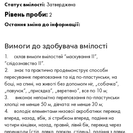
Статус вмілості:
Затверджена
Рівень проби:
2
Остання зміна до інформації:
Вимоги до здобувача вмілості
1. склав вимоги вмілостей “маскування ІІ”,
“слідознавство ІІ”.
2. знає та практично продемонструє способи
пересування: переповзання та хід по-пластунськи, на
боці, на спині, на животі без допомоги ніг, „собачка”,
„павучок”, „присядка”, „веретено”, все по 10 м;
3. виконає непомітно переповзання по-пластунськи
хлопці: не менше 50 м, дівчата: не менше 30 м;
4. володіє елементами низової акробатики: перекид
вперед, назад, вбік, зі стрибком вперед, падіння на
чотири кінцівки, назад, правий, лівий бік, перекид через
перешкоди (стіл, лавка, паркан, стілець), падіння з лавки,