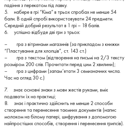
падіння з перекатом під лавку.
5. набере в грі “Кіма” в трьох спробах не менше 54
бали. В одній спробі використовувати 24 предмети.
Середній добрий результат в 1 грі – 18 балів.
6. успішно відбуде дві гри з трьох:
– гра з вітринами магазинів (за прикладом з книжки
“Пластування для хлопців”, ст. 143 ст.)
– гра з текстом (відтворення на письмі на 2/3 тексту
розміром 200 слів. Прочитати перед цим 2 хвилини);
– гра з цифрами (запам’ятати 3 семизначних числа.
Час на огляд 30 с.)
7. знає основні знаки з мови жестів руками, вміє
подавати їх на практиці;
8. знає і практично здійснить не менше 2 способи
створення та перенесення таємних документів (напис
молоком на білому папері, шифрування з допомогою
найпростіших способів, створення і перенесення грипсів).