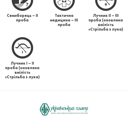
Семиборець – II
Тактична
Лучник ІІ – ІІІ
проба
медицина – ІІІ
проба (оновлена
проба
вмілість
«Стрільба з лука)
Лучник І – ІІ
проба (оновлена
вмілість
«Стрільба з лука)