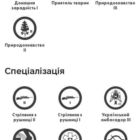
Домашня
Приятель тварин
Природознавство
зарадність І
ІІІ
Природознавство
ІІ
Спеціалізація
Стріляння з
Стріляння з
Український
рушниці ІІ
рушниці І
амбасадор ІІІ