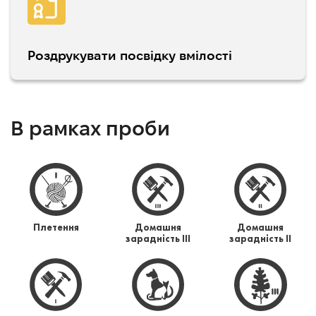
Роздрукувати посвідку вмілості
В рамках проби
Плетення
Домашня
Домашня
зарадність ІІІ
зарадність ІІ