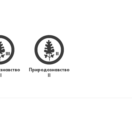
знавство
Природознавство
ІІ
ІІ