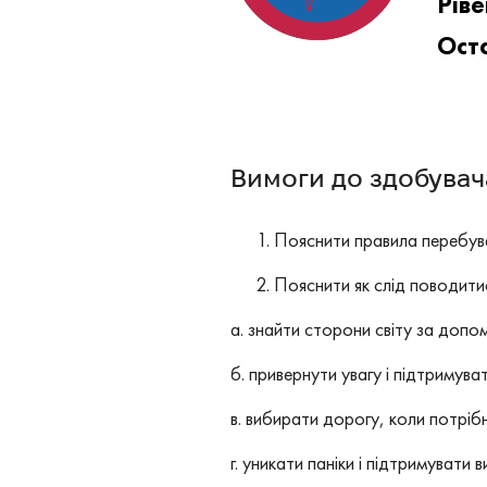
Ріве
Оста
Вимоги до здобувача
Пояснити правила перебув
Пояснити як слід поводити
а. знайти сторони світу за допом
б. привернути увагу і підтримув
в. вибирати дорогу, коли потрібн
г. уникати паніки і підтримувати