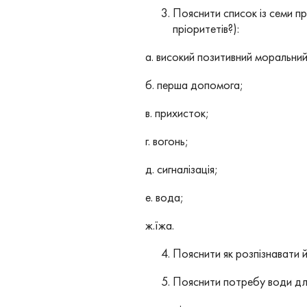
Пояснити список із семи пр
пріоритетів?):
а. високий позитивний моральний
б. перша допомога;
в. прихисток;
г. вогонь;
д. сигналізація;
е. вода;
ж.їжа.
Пояснити як розпізнавати й
Пояснити потребу води для