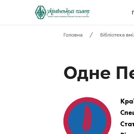
/
Головна
Бібліотека вм
Одне П
Кра
Спец
Стат