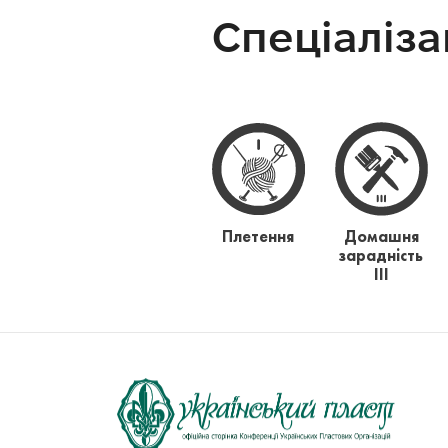
Спеціаліза
Плетення
Домашня
зарадність
ІІІ