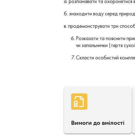
а. розпізнавати та охоронятися ві
б. знаходити воду серед природ
в. продемонструвати три способ
Розказати та пояснити при
чи запальнички (тертя сухо
Скласти особистий комплек
Вимоги до вмілості