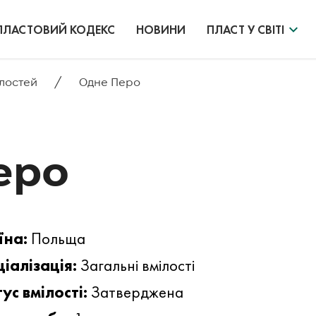
ПЛАСТОВИЙ КОДЕКС
НОВИНИ
ПЛАСТ У СВІТІ
/
ілостей
Одне Перо
еро
їна:
Польща
іалізація:
Загальні вмілості
ус вмілості:
Затверджена