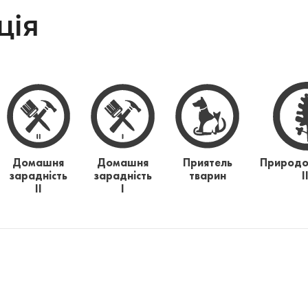
ція
Домашня
Домашня
Приятель
Природо
зарадність
зарадність
тварин
І
ІІ
І