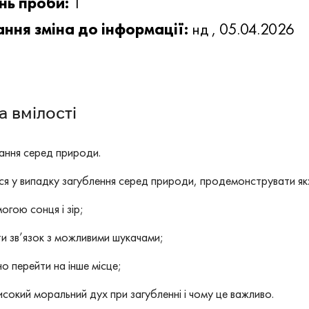
нь проби:
1
ння зміна до інформації:
нд , 05.04.2026
 вмілості
ання серед природи.
ся у випадку загублення серед природи, продемонструвати як
огою сонця і зір;
ати зв’язок з можливими шукачами;
о перейти на інше місце;
 високий моральний дух при загубленні і чому це важливо.