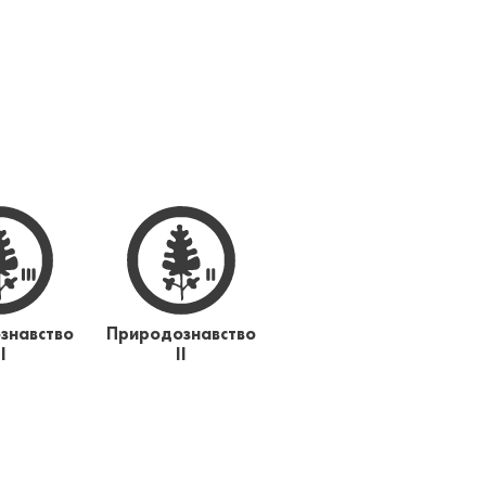
знавство
Природознавство
ІІ
ІІ