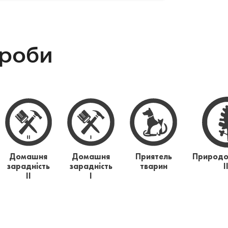
проби
Домашня
Домашня
Приятель
Природо
зарадність
зарадність
тварин
І
ІІ
І