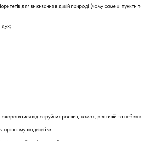
іоритетів для виживання в дикій природі (чому саме ці пункти 
 дух;
 охоронятися від отруйних рослин, комах, рептилій та небезпеч
 організму людини і як: