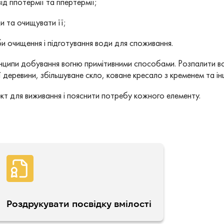
д гіпотермії та гіпертермії;
и та очищувати її;
и очищення і підготування води для споживання.
нципи добування вогню примітивними способами. Розпалити во
ї деревини, збільшуване скло, коване кресало з кременем та інш
т для виживання і пояснити потребу кожного елементу.
Роздрукувати посвідку вмілості