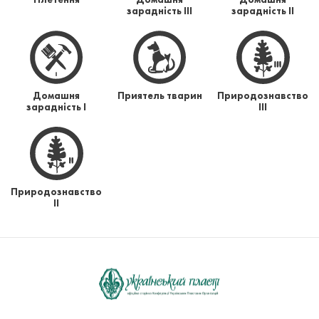
зарадність ІІІ
зарадність ІІ
Домашня
Приятель тварин
Природознавство
зарадність І
ІІІ
Природознавство
ІІ