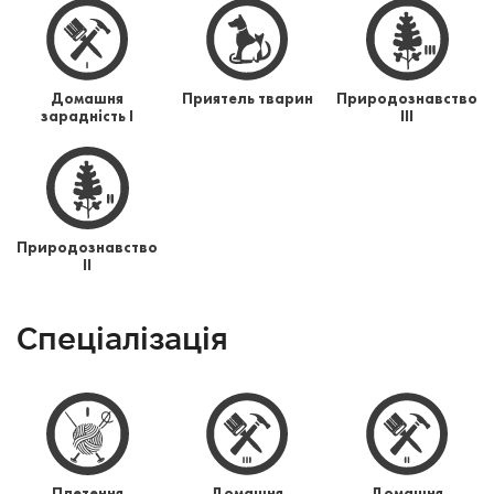
Домашня
Приятель тварин
Природознавство
зарадність І
ІІІ
Природознавство
ІІ
Спеціалізація
Плетення
Домашня
Домашня