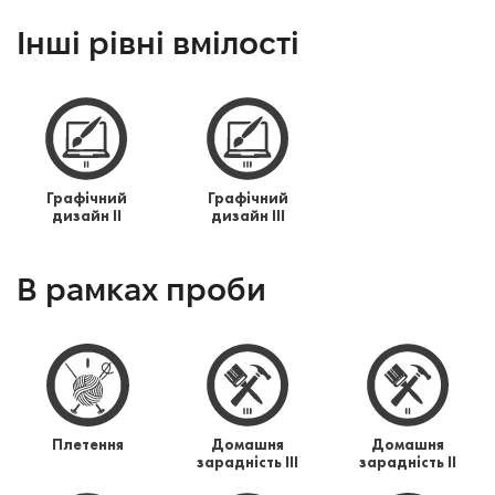
Інші рівні вмілості
Графічний
Графічний
дизайн IІ
дизайн IІІ
В рамках проби
Плетення
Домашня
Домашня
зарадність ІІІ
зарадність ІІ