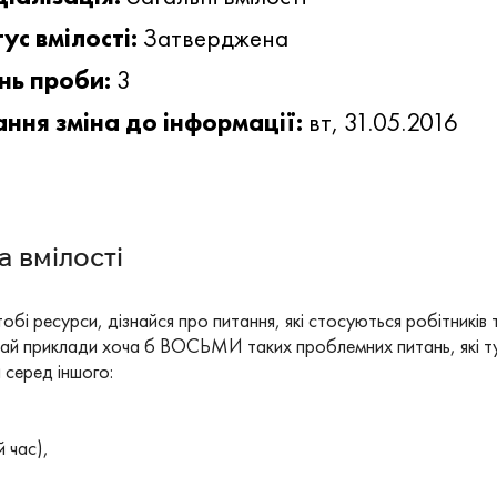
ус вмілості:
Затверджена
нь проби:
3
ння зміна до інформації:
вт, 31.05.2016
 вмілості
бі ресурси, дізнайся про питання, які стосуються робітників 
й приклади хоча б ВОСЬМИ таких проблемних питань, які тур
 серед іншого:
 час),