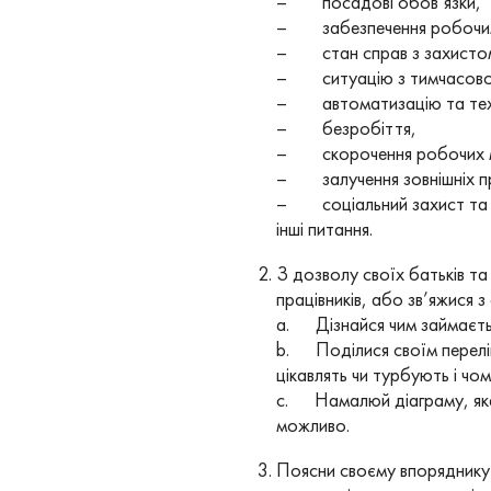
– посадові обов’язки,
– забезпечення робочим
– стан справ з захистом в
– ситуацію з тимчасовою
– автоматизацію та технол
– безробіття,
– скорочення робочих м
– залучення зовнішніх пра
– соціальний захист та піл
інші питання.
З дозволу своїх батьків та
працівників, або зв’яжися 
a. Дізнайся чим займаєтьс
b. Поділися своїм переліко
цікавлять чи турбують і чом
c. Намалюй діаграму, яка 
можливо.
Поясни своєму впоряднику 