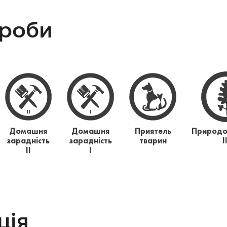
проби
Домашня
Домашня
Приятель
Природо
зарадність
зарадність
тварин
І
ІІ
І
ція