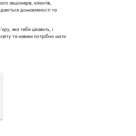
го акціонерів, клієнтів,
ладаються домовленості та
ру, яка тебе цікавить, і
освіту та навики потрібно мати