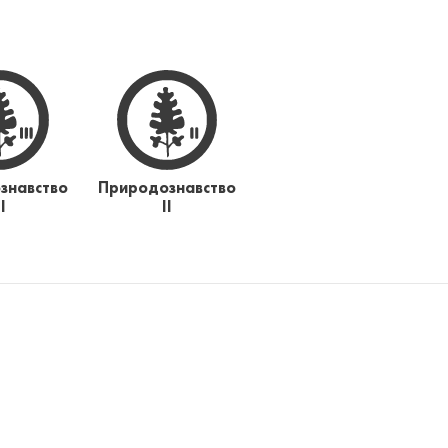
знавство
Природознавство
ІІ
ІІ