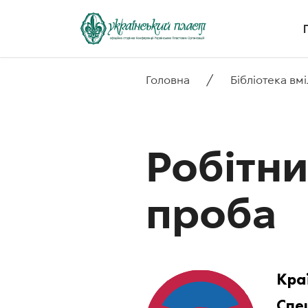
/
Головна
Бібліотека вм
Робітнич
проба
Кра
Спец