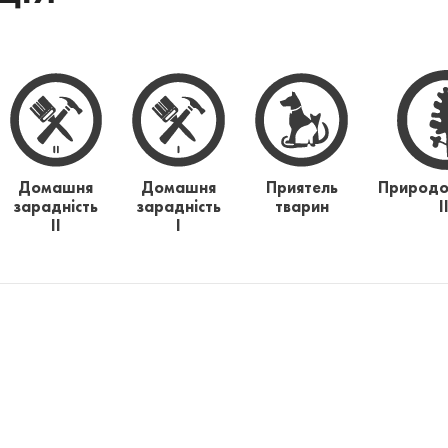
Домашня
Домашня
Приятель
Природо
зарадність
зарадність
тварин
І
ІІ
І