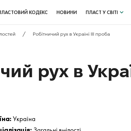
ПЛАСТОВИЙ КОДЕКС
НОВИНИ
ПЛАСТ У СВІТІ
/
ілостей
Робітничий рух в Україні ІІІ проба
ий рух в Україн
їна:
Україна
іалізація:
Загальні вмілості