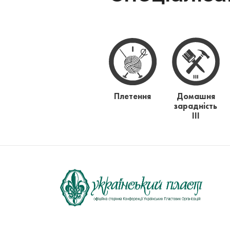
Плетення
Домашня
зарадність
ІІІ