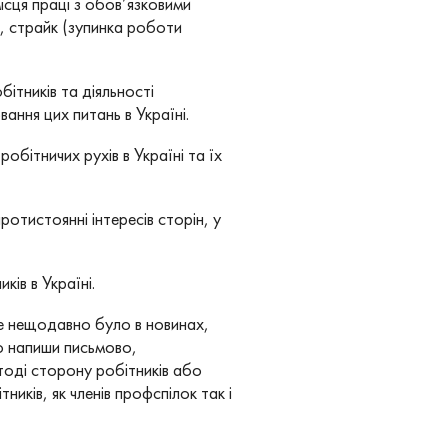
місця праці з обов’язковими
ж, страйк (зупинка роботи
ітників та діяльності
ання цих питань в Україні.
обітничих рухів в Україні та їх
отистоянні інтересів сторін, у
ків в Україні.
ке нещодавно було в новинах,
бо напиши письмово,
тоді сторону робітників або
ників, як членів профспілок так і