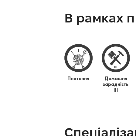
В рамках 
Плетення
Домашня
зарадність
ІІІ
Спеціаліза