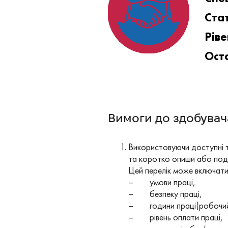
Стат
Ріве
Оста
Вимоги до здобувача
Використовуючи доступні то
та коротко опиши або пода
Цей перелік може включати
– умови праці,
– безпеку праці,
– години праці(робочий
– рівень оплати праці,