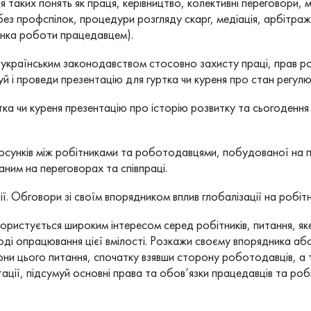
я таких понять як праця, керівництво, колективні переговори, 
без профспілок, процедури розгляду скарг, медіація, арбітра
инка роботи працедавцем).
українським законодавством стосовно захисту праці, прав роб
уй і проведи презентацію для гуртка чи куреня про стан регулюв
тка чи куреня презентацію про історію розвитку та сьогодення р
осунків між робітниками та роботодавцями, побудованої на пр
ваним на переговорах та співпраці.
. Обговори зі своїм впорядником вплив глобалізації на робітни
 користується широким інтересом серед робітників, питання, я
ході опрацювання цієї вмілості. Розкажи своєму впорядника а
ни цього питання, спочатку взявши сторону роботодавців, а 
ації, підсумуй основні права та обов’язки працедавців та робіт