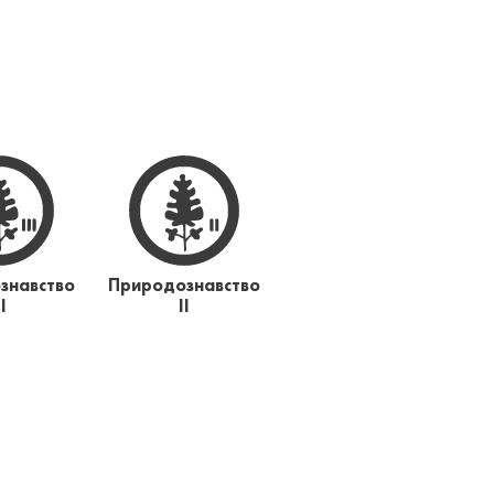
знавство
Природознавство
ІІ
ІІ