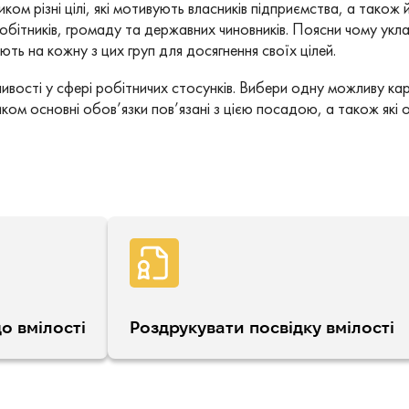
ом різні цілі, які мотивують власників підприємства, а також йо
 робітників, громаду та державних чиновників. Поясни чому ук
ють на кожну з цих груп для досягнення своїх цілей.
ивості у сфері робітничих стосунків. Вибери одну можливу кар’є
ком основні обов’язки пов’язані з цією посадою, а також які 
о вмілості
Роздрукувати посвідку вмілості