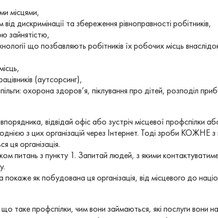
и місцями,
ід дискримінації та збереження рівноправності робітників,
 зайнятістю,
огії що позбавляють робітників їх робочих місць внаслідок 
ісць,
цівників (аутсорсинг),
ьги: охорона здоров’я, піклування про дітей, розподіл прибут
 впорядника, відвідай офіс або зустріч місцевої профспілки або
з однією з цих організацій через Інтернет. Тоді зроби КОЖНЕ з
я ця організація.
м питань з пункту 1. Запитай людей, з якими контактуватимеш,
у.
покаже як побудована ця організація, від місцевого до націо
що таке профспілки, чим вони займаються, які послуги вони н