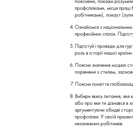
поясненні, покажи розумінн
профспілками, місця праці 
робітниками), локаут (зуп
Ознайомся з національним 
професійних спілок. Підгот
Підготуй і проведи для гур
роль в історії нашої країни.
Поясни значення моделі ст
порівнянні з стилем, засно
Поясни поняття глобалізації
Вибери якесь питання, яке
або про яке ти дізнався в 
аргументуючи обидві сторо
профспілки. У своїй презент
незалежних робітників.