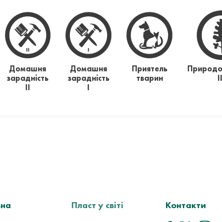
Домашня
Домашня
Приятель
Природо
зарадність
зарадність
тварин
І
ІІ
І
вна
Пласт у світі
Контакти