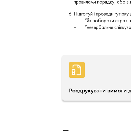
правилами порядку, або ві
Підготуй і проведи гутірку
– “Як побороти страх пе
– “невербальне спілкуванн
Роздрукувати вимоги д