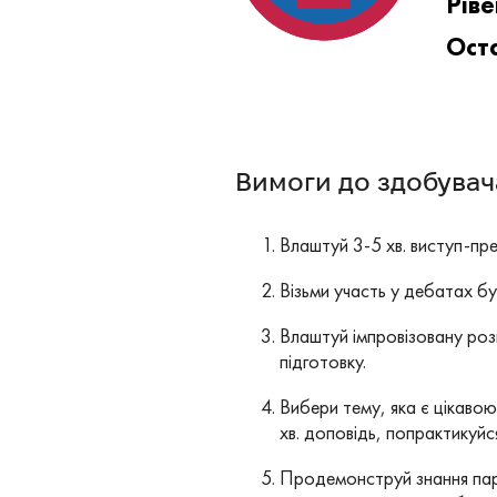
Ріве
Оста
Вимоги до здобувача
Влаштуй 3-5 хв. виступ-пред
Візьми участь у дебатах б
Влаштуй імпровізовану розп
підготовку.
Вибери тему, яка є цікавою
хв. доповідь, попрактикуйся
Продемонструй знання парл