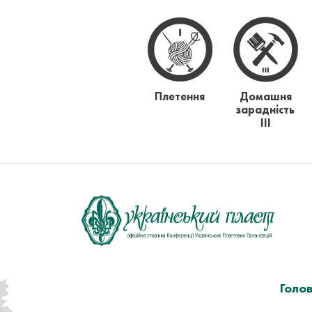
Плетення
Домашня
зарадність
ІІІ
Голо