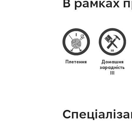
В рамках 
Плетення
Домашня
зарадність
ІІІ
Спеціаліза