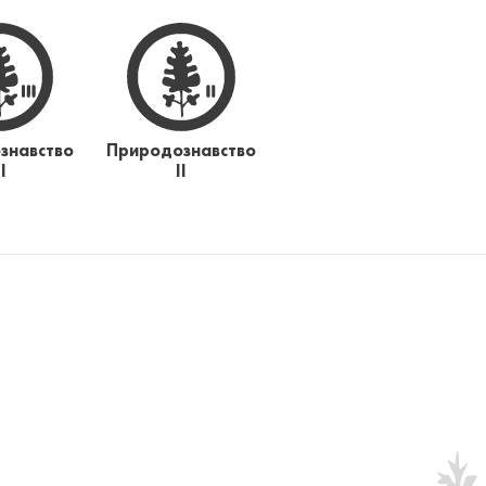
знавство
Природознавство
ІІ
ІІ