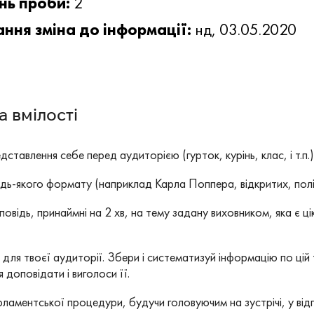
нь проби:
2
ння зміна до інформації:
нд, 03.05.2020
 вмілості
ставлення себе перед аудиторією (гурток, курінь, клас, і т.п.)
удь-якого формату (наприклад Карла Поппера, відкритих, пол
овідь, принаймні на 2 хв, на тему задану виховником, яка є ці
 для твоєї аудиторії. Збери і систематизуй інформацію по цій 
 доповідати і виголоси її.
аментської процедури, будучи головуючим на зустрічі, у відп