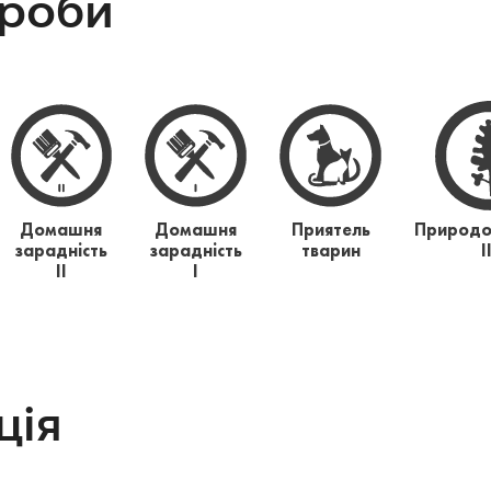
проби
Домашня
Домашня
Приятель
Природо
зарадність
зарадність
тварин
І
ІІ
І
ція