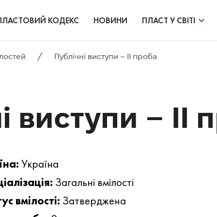
ПЛАСТОВИЙ КОДЕКС
НОВИНИ
ПЛАСТ У СВІТІ
/
ілостей
Публічні виступи – ІІ проба
і виступи – ІІ 
їна:
Україна
іалізація:
Загальні вмілості
ус вмілості:
Затверджена