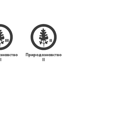
знавство
Природознавство
ІІ
ІІ