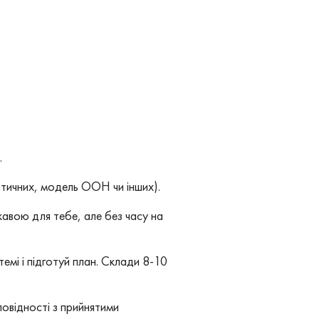
.
ітичних, модель ООН чи інших).
кавою для тебе, але без часу на
темі і підготуй план. Склади 8-10
овідності з прийнятими