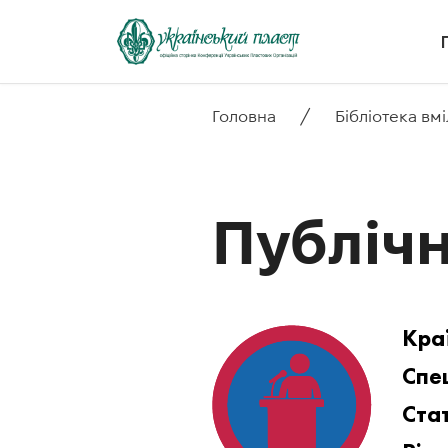
/
Головна
Бібліотека вм
Публічн
Кра
Спец
Стат