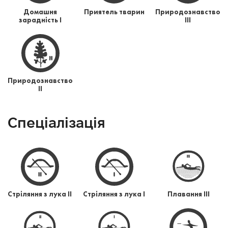
Домашня
Приятель тварин
Природознавство
зарадність І
ІІІ
Природознавство
ІІ
Спеціалізація
Стріляння з лука ІІ
Стріляння з лука І
Плавання ІІІ