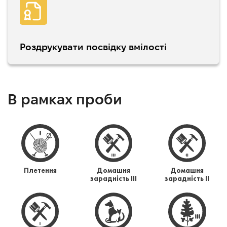
Роздрукувати посвідку вмілості
В рамках проби
Плетення
Домашня
Домашня
зарадність ІІІ
зарадність ІІ