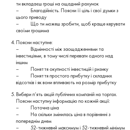
ти вкладаєш гроші на ощадний рахунок
– Благодійність. Поясни її ціль і свої думки з
цього приводу
– Що ти можеш зробити, щоб краще керувати
своїми грошима
Поясни наступне:
– Відмінності між заощадженнями та
інвестиціями, в тому числі переваги одного над
іншим
– Поняття окупності інвестицій і ризику
– Поняття простого прибутку і складних
відсотків і як вони впливають на розмір прибутку
Вибери п’ять акцій публічних компаній на торгах.
Поясни наступну інформацію по кожній акції:
– Поточна ціна
– На скільки змінилась ціна в порівнянні з
попереднім днем
– 52-тижневий максимум і 52-тижневий мінімум