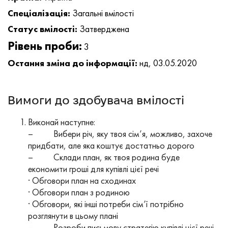
Спеціалізація:
Загальні вмілості
Статус вмілості:
Затверджена
Рівень проби:
3
Остання зміна до інформації:
нд, 03.05.2020
Вимоги до здобувача вмілості
Виконай наступне:
– Вибери річ, яку твоя сім’я, можливо, захоче
придбати, але яка коштує достатньо дорого
– Склади план, як твоя родина буде
економити гроші для купівлі цієї речі
· Обговори план на сходинах
· Обговори план з родиною
· Обговори, які інші потреби сім’ї потрібно
розглянути в цьому плані
– Розроби письмову стратегію купівлі цієї речі