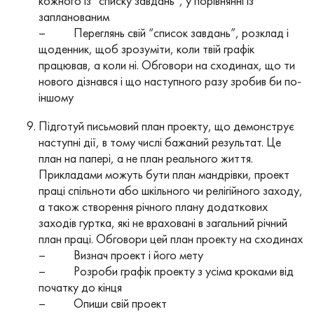
кожного із “списку завдань”, у порівнянні із
запланованим
– Переглянь свій “список завдань”, розклад і
щоденник, щоб зрозуміти, коли твій графік
працював, а коли ні. Обговори на сходинах, що ти
нового дізнався і що наступного разу зробив би по-
іншому
Підготуй письмовий план проекту, що демонструє
наступні дії, в тому числі бажаний результат. Це
план на папері, а не план реального життя.
Прикладами можуть бути план мандрівки, проект
праці спільноти або шкільного чи релігійного заходу,
а також створення річного плану додаткових
заходів гуртка, які не враховані в загальний річний
план праці. Обговори цей план проекту на сходинах
– Визнач проект і його мету
– Розроби графік проекту з усіма кроками від
початку до кінця
– Опиши свій проект