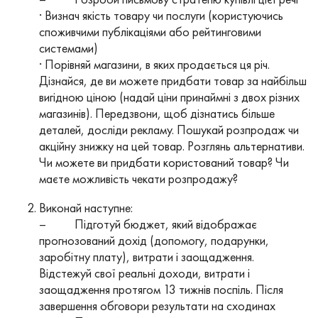
· Визнач якість товару чи послуги (користуючись
споживчими публікаціями або рейтинговими
системами)
· Порівняй магазини, в яких продається ця річ.
Дізнайся, де ви можете придбати товар за найбільш
вигідною ціною (надай ціни принаймні з двох різних
магазинів). Передзвони, щоб дізнатись більше
деталей, досліди рекламу. Пошукай розпродаж чи
акційну знижку на цей товар. Розглянь альтернативи.
Чи можете ви придбати користований товар? Чи
маєте можливість чекати розпродажу?
Виконай наступне:
– Підготуй бюджет, який відображає
прогнозований дохід (допомогу, подарунки,
заробітну плату), витрати і заощадження.
Відстежуй свої реальні доходи, витрати і
заощадження протягом 13 тижнів поспіль. Після
завершення обговори результати на сходинах