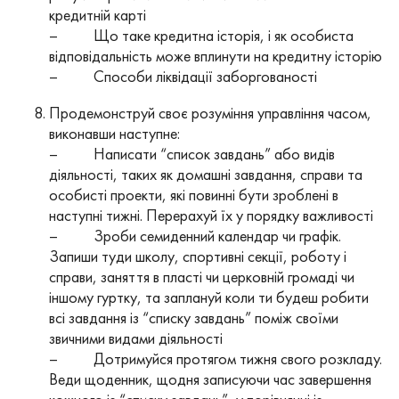
кредитній карті
– Що таке кредитна історія, і як особиста
відповідальність може вплинути на кредитну історію
– Способи ліквідації заборгованості
Продемонструй своє розуміння управління часом,
виконавши наступне:
– Написати “список завдань” або видів
діяльності, таких як домашні завдання, справи та
особисті проекти, які повинні бути зроблені в
наступні тижні. Перерахуй їх у порядку важливості
– Зроби семиденний календар чи графік.
Запиши туди школу, спортивні секції, роботу і
справи, заняття в пласті чи церковній громаді чи
іншому гуртку, та заплануй коли ти будеш робити
всі завдання із “списку завдань” поміж своїми
звичними видами діяльності
– Дотримуйся протягом тижня свого розкладу.
Веди щоденник, щодня записуючи час завершення