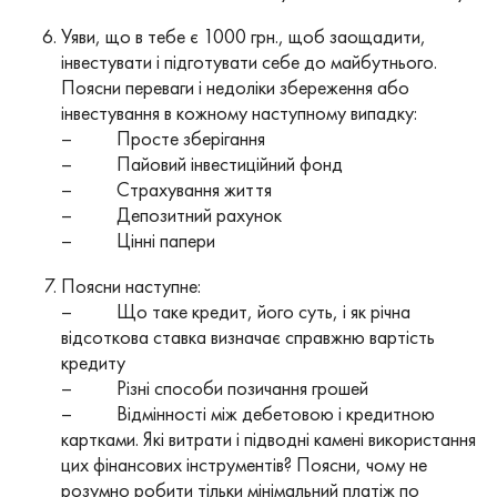
Уяви, що в тебе є 1000 грн., щоб заощадити,
інвестувати і підготувати себе до майбутнього.
Поясни переваги і недоліки збереження або
інвестування в кожному наступному випадку:
– Просте зберігання
– Пайовий інвестиційний фонд
– Страхування життя
– Депозитний рахунок
– Цінні папери
Поясни наступне:
– Що таке кредит, його суть, і як річна
відсоткова ставка визначає справжню вартість
кредиту
– Різні способи позичання грошей
– Відмінності між дебетовою і кредитною
картками. Які витрати і підводні камені використання
цих фінансових інструментів? Поясни, чому не
розумно робити тільки мінімальний платіж по