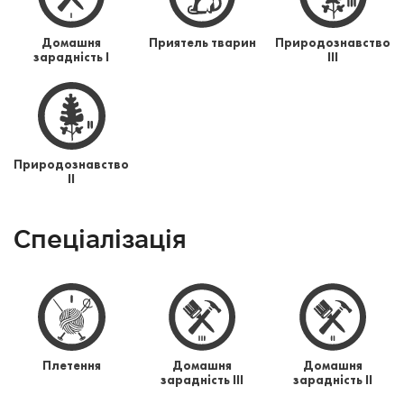
Домашня
Приятель тварин
Природознавство
зарадність І
ІІІ
Природознавство
ІІ
Спеціалізація
Плетення
Домашня
Домашня
зарадність ІІІ
зарадність ІІ