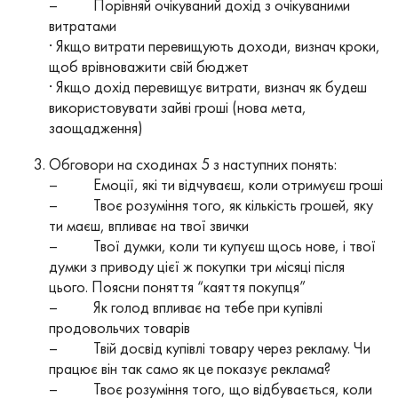
– Порівняй очікуваний дохід з очікуваними
витратами
· Якщо витрати перевищують доходи, визнач кроки,
щоб врівноважити свій бюджет
· Якщо дохід перевищує витрати, визнач як будеш
використовувати зайві гроші (нова мета,
заощадження)
Обговори на сходинах 5 з наступних понять:
– Емоції, які ти відчуваєш, коли отримуєш гроші
– Твоє розуміння того, як кількість грошей, яку
ти маєш, впливає на твої звички
– Твої думки, коли ти купуєш щось нове, і твої
думки з приводу цієї ж покупки три місяці після
цього. Поясни поняття “каяття покупця”
– Як голод впливає на тебе при купівлі
продовольчих товарів
– Твій досвід купівлі товару через рекламу. Чи
працює він так само як це показує реклама?
– Твоє розуміння того, що відбувається, коли