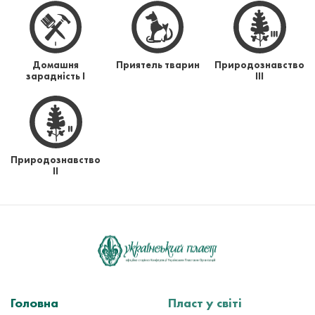
Домашня
Приятель тварин
Природознавство
зарадність І
ІІІ
Природознавство
ІІ
Головна
Пласт у світі