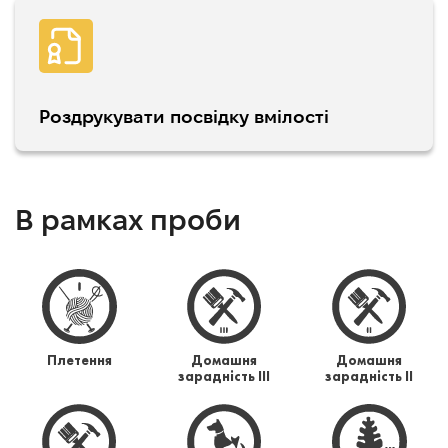
Роздрукувати посвідку вмілості
В рамках проби
Плетення
Домашня
Домашня
зарадність ІІІ
зарадність ІІ