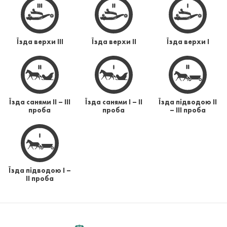
Їзда верхи ІІІ
Їзда верхи ІІ
Їзда верхи І
Їзда санями II – ІІІ
Їзда санями I – ІІ
Їзда підводою II
проба
проба
– ІІІ проба
Їзда підводою I –
ІІ проба