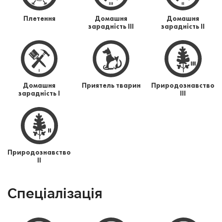
Плетення
Домашня
Домашня
зарадність ІІІ
зарадність ІІ
Домашня
Приятель тварин
Природознавство
зарадність І
ІІІ
Природознавство
ІІ
Спеціалізація