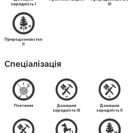
зарадність І
ІІІ
Природознавство
ІІ
Спеціалізація
Плетення
Домашня
Домашня
зарадність ІІІ
зарадність ІІ