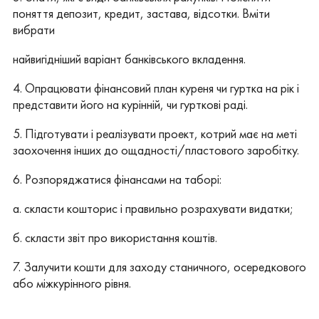
поняття депозит, кредит, застава, відсотки. Вміти
вибрати
найвигідніший варіант банківського вкладення.
4. Опрацювати фінансовий план куреня чи гуртка на рік і
представити його на курінній, чи гурткові раді.
5. Підготувати і реалізувати проект, котрий має на меті
заохочення інших до ощадності/пластового заробітку.
6. Розпоряджатися фінансами на таборі:
а. скласти кошторис і правильно розрахувати видатки;
б. скласти звіт про використання коштів.
7. Залучити кошти для заходу станичного, осередкового
або міжкурінного рівня.