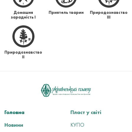
Домашня
Приятель тварин
Природознавство
зарадність І
ІІІ
Природознавство
ІІ
Головна
Пласт у світі
Новини
КУПО