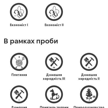
Економіст І
Економіст ІІ
В рамках проби
Плетення
Домашня
Домашня
зарадність ІІІ
зарадність ІІ
Домашня
Приятель тварин
Природознавство