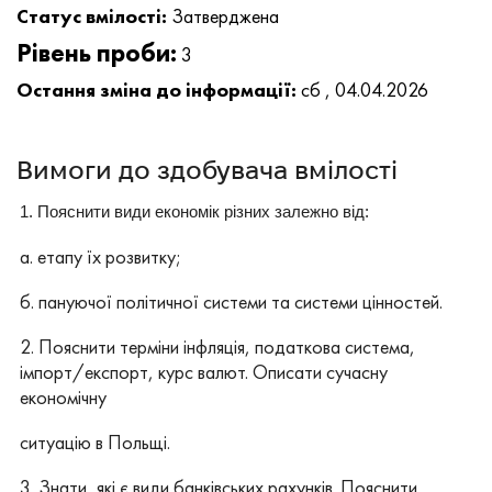
Статус вмілості:
Затверджена
Рівень проби:
3
Остання зміна до інформації:
сб , 04.04.2026
Вимоги до здобувача вмілості
1. Пояснити види економік різних залежно від:
а. етапу їх розвитку;
б. пануючої політичної системи та системи цінностей.
2. Пояснити терміни інфляція, податкова система,
імпорт/експорт, курс валют. Описати сучасну
економічну
ситуацію в Польщі.
3. Знати, які є види банківських рахунків. Пояснити