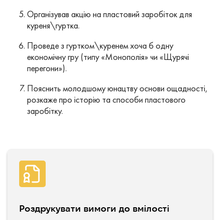
Організував акцію на пластовий заробіток для
куреня\гуртка.
Проведе з гуртком\куренем хоча б одну
економічну гру (типу «Монополія» чи «Щурячі
перегони»).
Пояснить молодшому юнацтву основи ощадності,
розкаже про історію та способи пластового
заробітку.
Роздрукувати вимоги до вмілості