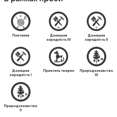
Плетення
Домашня
Домашня
зарадність ІІІ
зарадність ІІ
Домашня
Приятель тварин
Природознавство
зарадність І
ІІІ
Природознавство
ІІ