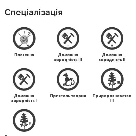
Спеціалізація
Плетення
Домашня
Домашня
зарадність ІІІ
зарадність ІІ
Домашня
Приятель тварин
Природознавство
зарадність І
ІІІ