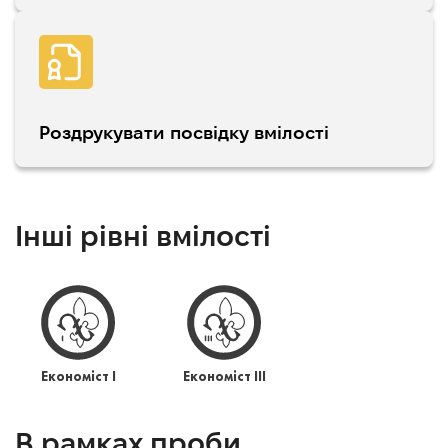
Роздрукувати посвідку вмілості
Інші рівні вмілості
Економіст І
Економіст ІІІ
В рамках проби