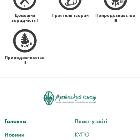
Домашня
Приятель тварин
Природознавство
зарадність І
ІІІ
Природознавство
ІІ
Головна
Пласт у світі
Новини
КУПО