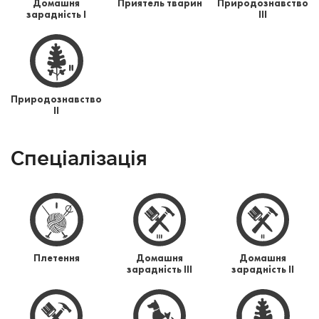
Домашня
Приятель тварин
Природознавство
зарадність І
ІІІ
Природознавство
ІІ
Спеціалізація
Плетення
Домашня
Домашня
зарадність ІІІ
зарадність ІІ