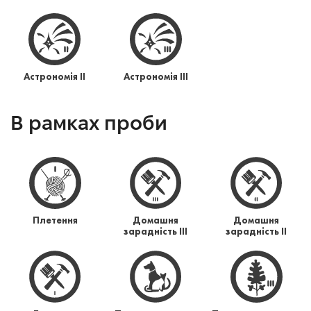
Астрономія ІI
Астрономія ІII
В рамках проби
Плетення
Домашня
Домашня
зарадність ІІІ
зарадність ІІ