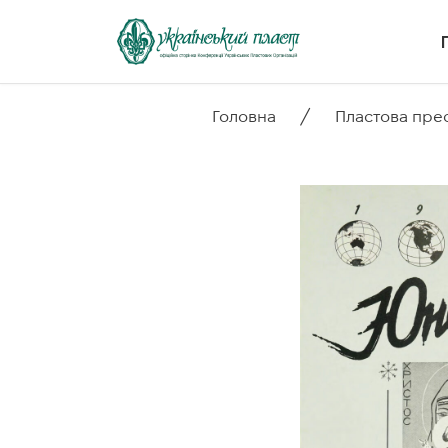
/
Головна
Пластова пре