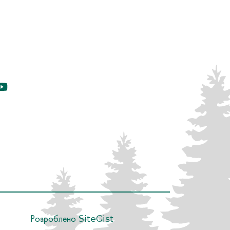
Розроблено
SiteGist