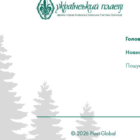
Голо
Нови
Пошук
©
2026
Plast Global