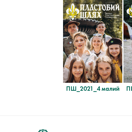
ПШ_2021_4 малий
П