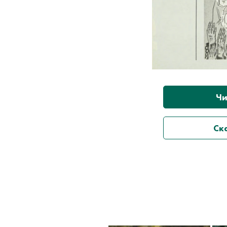
Чи
Ск