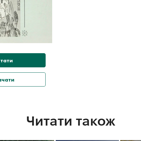
тати
ачати
Читати також