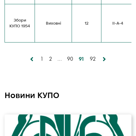
Збори
Виховні
12
ІІ-А-4
КУПО 1954
1
2
…
90
91
92
Новини КУПО