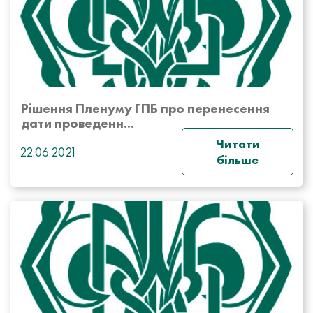
Рішення Пленуму ГПБ про перенесення
дати проведенн...
Читати
22.06.2021
більше