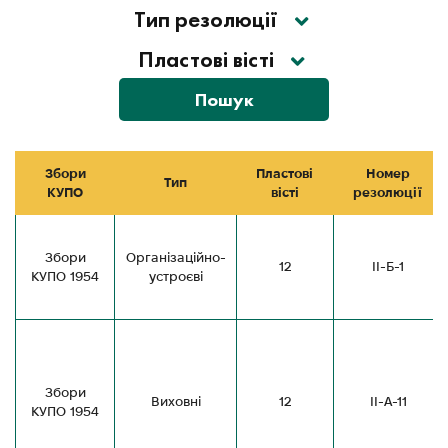
Тип резолюції
Пластові вісті
Пошук
Збори
Пластові
Номер
Тип
КУПО
вісті
резолюції
Збори
Організаційно-
12
ІІ-Б-1
КУПО 1954
устроєві
Збори
Виховні
12
ІІ-А-11
КУПО 1954