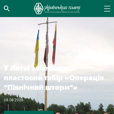
У Литві завершився
пластовий табір «Операція
“Північний шторм”»
08.08.2026