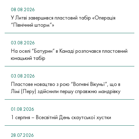
08.08.2026
У Литві завершився пластовий табір «Операція
“Північний шторм”»
03.08.2026
На оселі “Батурин” в Канаді розпочався пластовний
юнацький табір
03.08.2026
Пластове новацтво з рою “Вогняні Вікуньї”, що в
Лімі (Перу) здійснили першу справжню мандрівку
01.08.2026
1 серпня – Всесвітній День скаутської хустки
28.07.2026