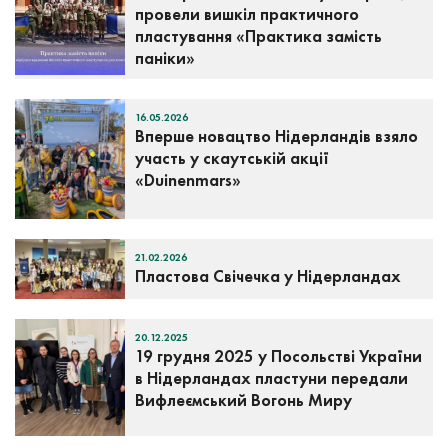
провели вишкіл практичного
пластування «Практика замість
паніки»
16.05.2026
Вперше новацтво Нідерландів взяло
участь у скаутській акції
«Duinenmars»
21.02.2026
Пластова Свічечка у Нідерландах
20.12.2025
19 грудня 2025 у Посольстві України
в Нідерландах пластуни передали
Вифлеємський Вогонь Миру