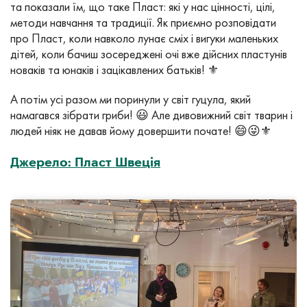
та показали їм, що таке Пласт: які у нас цінності, цілі,
методи навчання та традиції. Як приємно розповідати
про Пласт, коли навколо лунає сміх і вигуки маленьких
дітей, коли бачиш зосереджені очі вже дійсних пластунів
новаків та юнаків і зацікавлених батьків! ⚜️
А потім усі разом ми поринули у світ гуцула, який
намагався зібрати гриби! 😃 Але дивовижний світ тварин і
людей ніяк не давав йому довершити почате! 😄😜⚜️
Джерело: Пласт Швеція