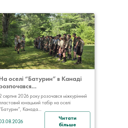
На оселі “Батурин” в Канаді
розпочався...
2 серпня 2026 року розочався міжкурінний
пластовий юнацький табір на оселі
“Батурин”, Канада....
Читати
03.08.2026
більше