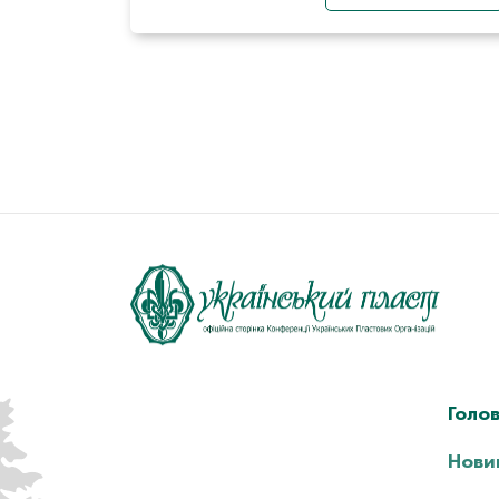
Голо
Нови