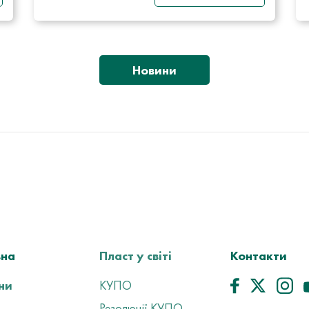
Новини
вна
Пласт у світі
Контакти
ни
КУПО
Резолюції КУПО