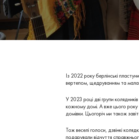
Із 2022 року берлінські пластун
вертепом, щедруванням та мала
У 2023 році дві групи колядникі
кожному домі. А вже цього року 
домівки. Цьогоріч ми також завіт
Тож веселі голоси, дзвінкі коля
подарували відчуття справжньог