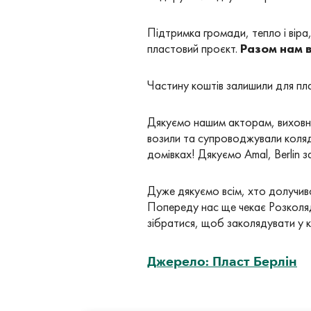
Підтримка громади, тепло і віра,
пластовий проєкт.
Разом нам в
Частину коштів залишили для плас
Дякуємо нашим акторам, виховни
возили та супроводжували колядн
домівках! Дякуємо Amal, Berlin 
Дуже дякуємо всім, хто долучився
Попереду нас ще чекає Розколяд
зібратися, щоб заколядувати у ко
Джерело: Пласт Берлін