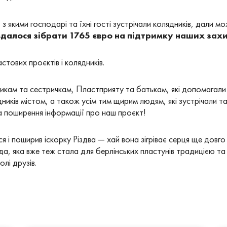
 з якими господарі та їхні гості зустрічали колядників, дали м
далося зібрати 1765 євро на підтримку наших захи
тових проєктів і колядників.
кам та сестричкам, Пластприяту та батькам, які допомагали 
иків містом, а також усім тим щирим людям, які зустрічали т
за поширення інформації про наш проєкт!
 і поширив іскорку Різдва — хай вона зігріває серця ще довго 
а, яка вже теж стала для берлінських пластунів традицією та
лі друзів.