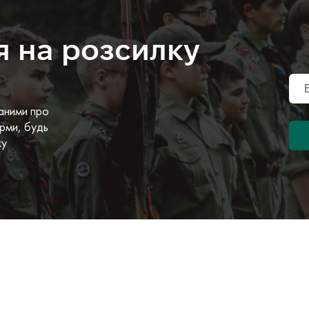
я на розсилку
аними про
рми, будь
ку