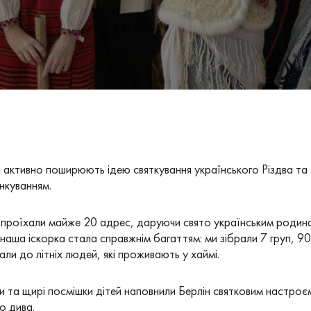
и активно поширюють ідею святкування українського Різдва та
нкуванням.
в проїхали майже 20 адрес, даруючи свято українським родина
наша іскорка стала справжнім багаттям: ми зібрали 7 груп, 90 
али до літніх людей, які проживають у хаймі.
дки та щирі посмішки дітей наповнили Берлін святковим настроє
о дива.