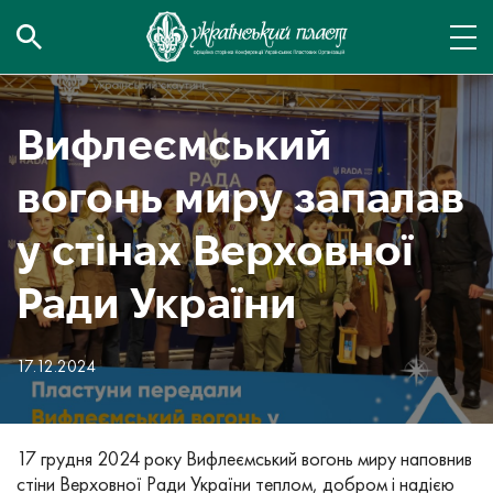
Вифлеємський
вогонь миру запалав
у стінах Верховної
Ради України
17.12.2024
17 грудня 2024 року Вифлеємський вогонь миру наповнив
стіни Верховної Ради України теплом, добром і надією