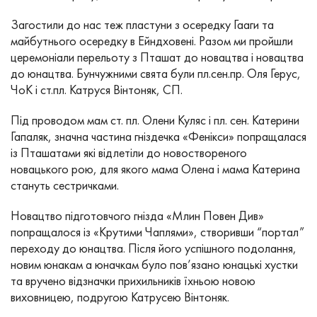
Загостили до нас теж пластуни з осередку Гааги та
майбутнього осередку в Ейндховені. Разом ми пройшли
церемоніали перельоту з Пташат до новацтва і новацтва
до юнацтва. Бунчужними свята були пл.сен.пр. Оля Герус,
ЧоК і ст.пл. Катруся Вінтоняк, СП.
Під проводом мам ст. пл. Олени Куляс і пл. сен. Катерини
Гапаляк, значна частина гніздечка «Фенікси» попращалася
із Пташатами які відлетіли до новоствореного
новацького рою, для якого мама Олена і мама Катерина
стануть сестричками.
Новацтво підготовчого гнізда «Млин Повен Див»
попращалося із «Крутими Чаплями», створивши “портал”
переходу до юнацтва. Після його успішного подолання,
новим юнакам а юначкам було пов’язано юнацькі хустки
та вручено відзначки прихильників їхньою новою
виховницею, подругою Катрусею Вінтоняк.