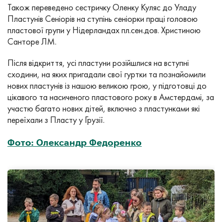
Також переведено сестричку Оленку Куляс до Уладу
Пластунів Сеніорів на ступінь сеніорки праці головою
пластової групи у Нідерландах пл.сен.дов. Христиною
Санторе ЛМ.
Після відкриття, усі пластуни розійшлися на вступні
сходини, на яких пригадали свої гуртки та познайомили
нових пластунів із нашою великою грою, у підготовці до
цікавого та насиченого пластового року в Амстердамі, за
участю багато нових дітей, включно з пластунками які
переїхали з Пласту у Грузії.
Фото: Олександр Федоренко