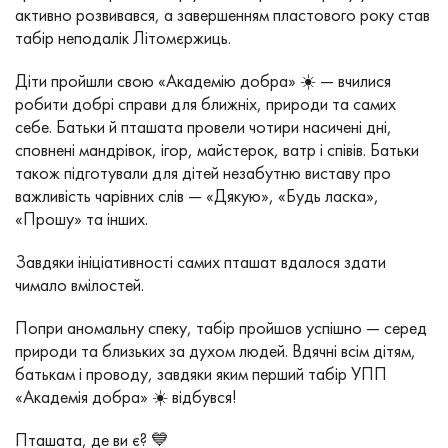
активно розвивався, а завершенням пластового року став
табір неподалік Літомєржиць.
Діти пройшли свою «Академію добра» ☀️ — вчилися
робити добрі справи для ближніх, природи та самих
себе. Батьки й пташата провели чотири насичені дні,
сповнені мандрівок, ігор, майстерок, ватр і співів. Батьки
також підготували для дітей незабутню виставу про
важливість чарівних слів — «Дякую», «Будь ласка»,
«Прошу» та інших.
Завдяки ініціативності самих пташат вдалося здати
чимало вмілостей.
Попри аномальну спеку, табір пройшов успішно — серед
природи та близьких за духом людей. Вдячні всім дітям,
батькам і проводу, завдяки яким перший табір УПП
«Академія добра» ☀️ відбувся!
Пташата, де ви є? 💙