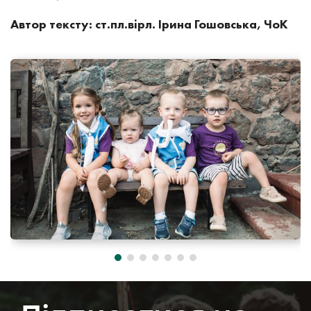
Автор тексту: ст.пл.вірл. Ірина Гошовська, ЧоК