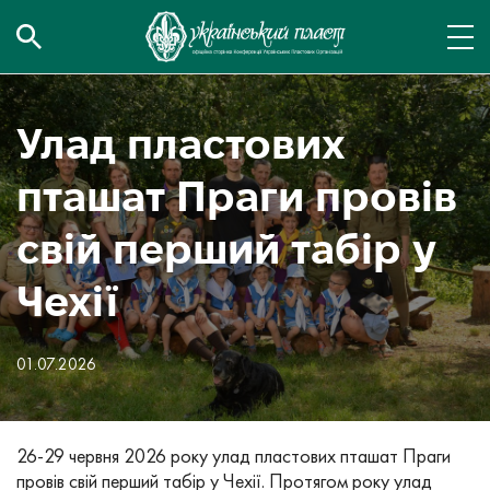
Улад пластових
пташат Праги провів
свій перший табір у
Чехії
01.07.2026
26-29 червня 2026 року улад пластових пташат Праги
провів свій перший табір у Чехії. Протягом року улад