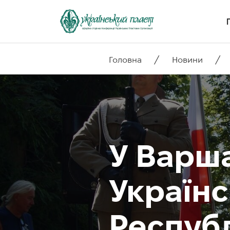
/
/
Головна
Новини
У Варша
Українс
Респуб