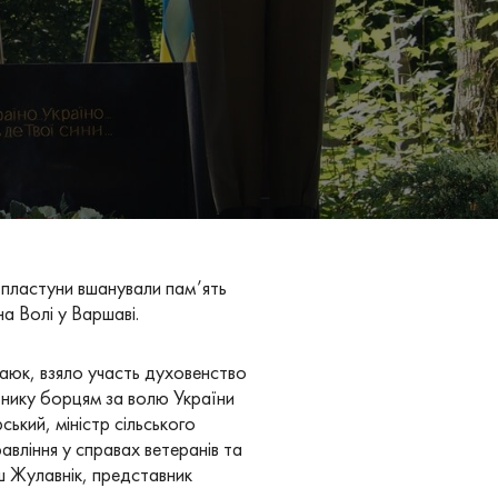
та пластуни вшанували пам’ять
а Волі у Варшаві.
каюк, взяло участь духовенство
ятнику борцям за волю України
ький, міністр сільського
вління у справах ветеранів та
ш Жулавнік, представник