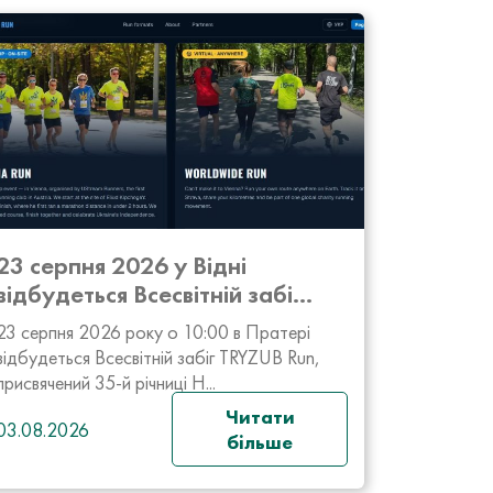
23 серпня 2026 у Відні
відбудеться Всесвітній забі...
23 серпня 2026 року о 10:00 в Пратері
відбудеться Всесвітній забіг TRYZUB Run,
присвячений 35-й річниці Н...
Читати
03.08.2026
більше