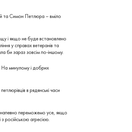
кий та Симон Петлюра – вміло
ьщу і якщо не буде встановлено
ління у справах ветеранів та
ала би зараз зовсім по-іншому.
. На минулому і добрих
петлюрівців в рядянські часи
о напевно переможемо усе, якщо
 з російською агресією.