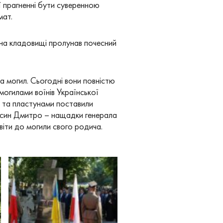
ї прагненні бути суверенною
мат.
– на кладовищі пролунав почесний
та могил. Сьогодні вони повністю
 могилами воїнів Української
и та пластунами поставили
о син Дмитро – нащадки генерала
віти до могили свого родича.