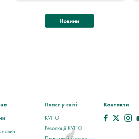
Новини
вна
Пласт у світі
Контакти
ни
КУПО
Резолюції КУПО
 новин
Пластовий Конгрес