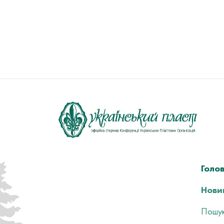
Голо
Нови
Пошук