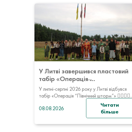
У Литві завершився пластовий
табір «Операція ̶...
У липні-серпні 2026 року у Литві відбувся
табір «Операція “Північний шторм”» 🕵️‍♀️🕵️‍♂️..
Читати
08.08.2026
більше