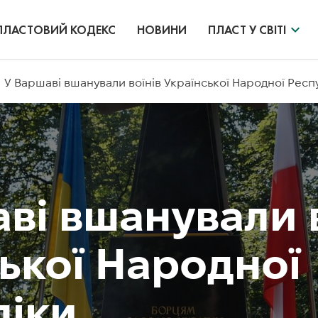
ПЛАСТОВИЙ КОДЕКС
НОВИНИ
ПЛАСТ У СВІТІ
У Варшаві вшанували воїнів Української Народної Респ
ві вшанували 
ької Народної
ліки