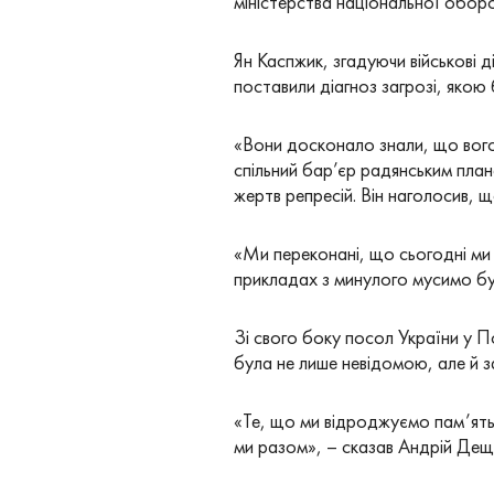
міністерства національної обо
Ян Каспжик, згадуючи військові
поставили діагноз загрозі, якою 
«Вони досконало знали, що вого
спільний бар’єр радянським плана
жертв репресій. Він наголосив, щ
«Ми переконані, що сьогодні ми 
прикладах з минулого мусимо бу
Зі свого боку посол України у П
була не лише невідомою, але й 
«Те, що ми відроджуємо пам’ять
ми разом», – сказав Андрій Дещи