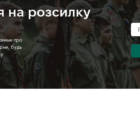
я на розсилку
аними про
рми, будь
ку