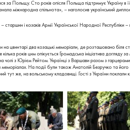
ся за Польщу. Сто років опісля Польща підтримує Україну в ї
изнала міжнародна спільнота», – наголосив український дипло
 – старшин і козаків Армії Української Народної Республіки 
ли на цвинтарі два козацькі меморіали, де розташовано біля с
е кілька років цим опікується Громадська ініціатива догляду за
на чолі з Юрієм Рейтом. Українці з Варшави разом з гарцерам
а меморіалах. На події були також Анатолій Безручко та йог
й тут же, на вольському кладовищі. Гості з України поклали к