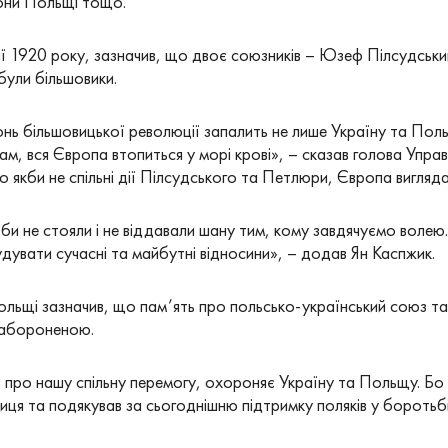
рони Польщі тощо.
 дії 1920 року, зазначив, що двоє союзників – Юзеф Пілсудсь
були більшовики.
нь більшовицької революції запалить не лише Україну та Пол
м, вся Європа втопиться у морі крові», – сказав голова Управ
о якби не спільні дії Пілсудського та Петлюри, Європа вигляд
би не стояли і не віддавали шану тим, кому завдячуємо волею
дувати сучасні та майбутні відносини», – додав Ян Каспжик.
ольщі зазначив, що пам’ять про польсько-український союз та 
забороненою.
 про нашу спільну перемогу, охороняє Україну та Польщу. Б
ця та подякував за сьогоднішню підтримку поляків у боротьбі