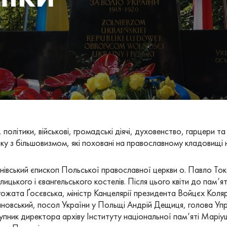
 політики, військові, громадські діячі, духовенство, гарцери 
оку з більшовизмом, які поховані на православному кладовищі н
гайнівський єпископ Польської православної церкви о. Павло То
ицького і євангельського костелів. Після цього квіти до пам’
ата Ґосєвська, міністр Канцелярії президента Войцєх Колярс
вський, посол України у Польщі Андрій Дещиця, голова Упра
упник директора архіву Інституту національної пам’яті Маріу