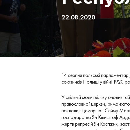
22.08.2020
14 cерпня польські парламентарі,
союзників Польщі у війні 1920 р
У спільній молитві, яку очолив 
православної церкви, римо-катол
поклали віцемаршал Сейму Малгож
господарства Ян Кшиштоф Ардано
жертв репресій Ян Каспжик, заст