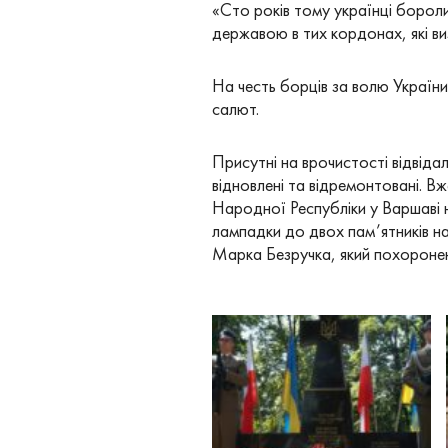
«Сто років тому українці бороли
державою в тих кордонах, які в
На честь борців за волю України
салют.
Присутні на врочистості відвіда
відновлені та відремонтовані. Вж
Народної Республіки у Варшаві 
лампадки до двох пам’ятників н
Марка Безручка, який похоронени