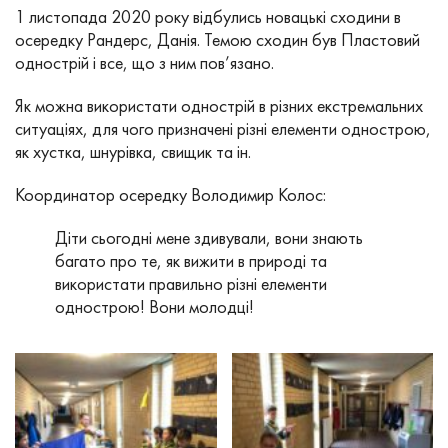
1 листопада 2020 року відбулись новацькі сходини в
осередку Рандерс, Данія. Темою сходин був Пластовий
однострій і все, що з ним пов’язано.
Як можна використати однострій в різних екстремальних
ситуаціях, для чого призначені різні елементи однострою,
як хустка, шнурівка, свищик та ін.
Координатор осередку Володимир Колос:
Діти сьогодні мене здивували, вони знають
багато про те, як вижити в природі та
використати правильно різні елементи
однострою! Вони молодці!