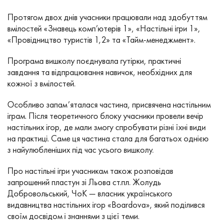
Протягом двох днів учасники працювали над здобуттям
вмілостей «Знавець комп’ютерів 1», «Настільні ігри 1»,
«Провідництво туристів 1,2» та «Тайм-менеджмент».
Програма вишколу поєднувала гутірки, практичні
завдання та відпрацювання навичок, необхідних для
кожної з вмілостей.
Особливо запам’яталася частина, присвячена настільним
іграм. Після теоретичного блоку учасники провели вечір
настільних ігор, де мали змогу спробувати різні їхні види
на практиці. Саме ця частина стала для багатьох однією
з найулюбленіших під час усього вишколу.
Про настільні ігри учасникам також розповідав
запрошений пластун зі Льова ст.пл. Жолудь
Добровольський, ЧоК — власник українського
видавництва настільних ігор «Boardova», який поділився
своїм досвідом і знаннями з цієї теми.