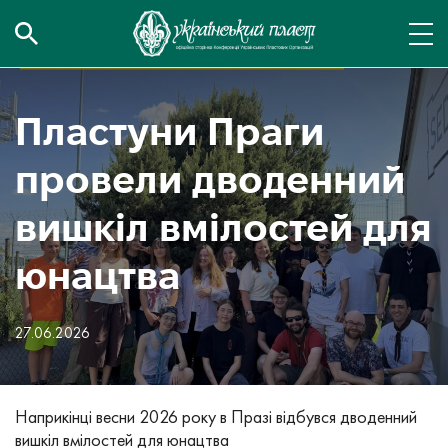
Пластуни Праги
провели дводенний
вишкіл вмілостей для
юнацтва
27.06.2026
Наприкінці весни 2026 року в Празі відбувся дводенний
вишкіл вмілостей для юнацтва