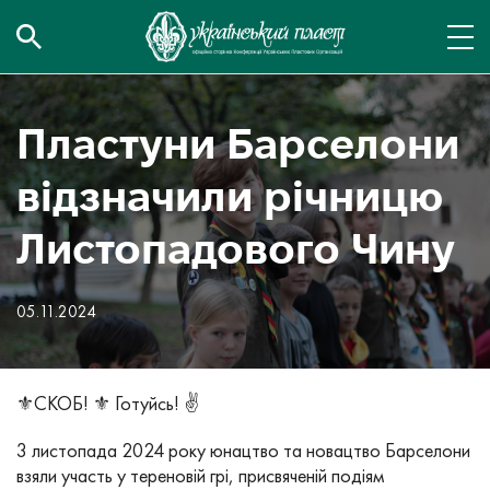
Пластуни Барселони
відзначили річницю
Листопадового Чину
05.11.2024
⚜️СКОБ! ⚜️ Готуйсь! ✌️
3 листопада 2024 року юнацтво та новацтво Барселони
взяли участь у тереновій грі, присвяченій подіям