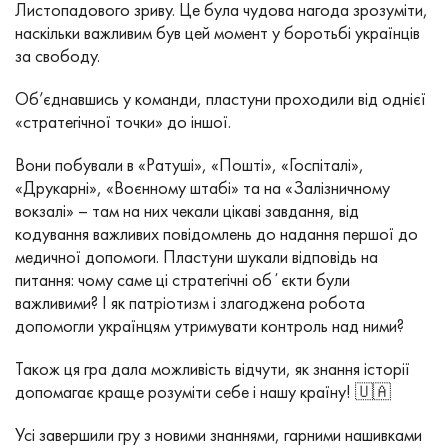
Листопадового зриву. Це була чудова нагода зрозуміти,
наскільки важливим був цей момент у боротьбі українців
за свободу.
Об’єднавшись у команди, пластуни проходили від однієї
«стратегічної точки» до іншої.
Вони побували в «Ратуші», «Пошті», «Госпіталі»,
«Друкарні», «Воєнному штабі» та на «Залізничному
вокзалі» – там на них чекали цікаві завдання, від
кодування важливих повідомлень до надання першої до
медичної допомоги. Пластуни шукали відповідь на
питання: чому саме ці стратегічні обʼєкти були
важливими? І як патріотизм і злагоджена робота
допомогли українцям утримувати контроль над ними?
Також ця гра дала можливість відчути, як знання історії
допомагає краще розуміти себе і нашу країну! 🇺🇦
Усі завершили гру з новими знаннями, гарними нашивками