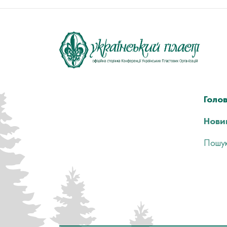
Голо
Нови
Пошук