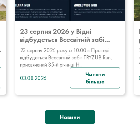
23 серпня 2026 у Відні
відбудеться Всесвітній забі...
ь
23 серпня 2026 року о 10:00 в Пратері
відбудеться Всесвітній забіг TRYZUB Run,
присвячений 35-й річниці Н...
Читати
03.08.2026
більше
Новини