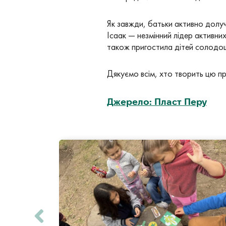
Як завжди, батьки активно долуч
Ісаак — незмінний лідер активни
також пригостила дітей солодощ
Дякуємо всім, хто творить цю п
Джерело: Пласт Перу