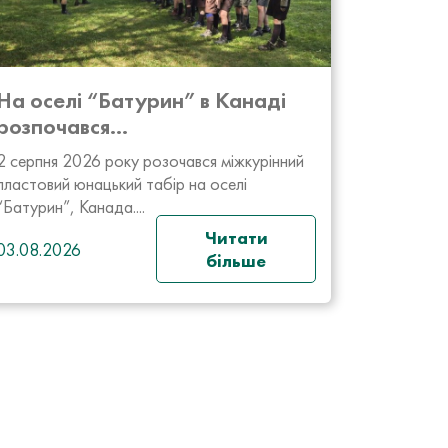
На оселі “Батурин” в Канаді
розпочався...
2 серпня 2026 року розочався міжкурінний
пластовий юнацький табір на оселі
“Батурин”, Канада....
Читати
03.08.2026
більше