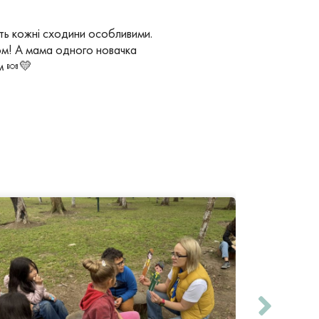
ять кожні сходини особливими.
ком! А мама одного новачка
м 🍬💛