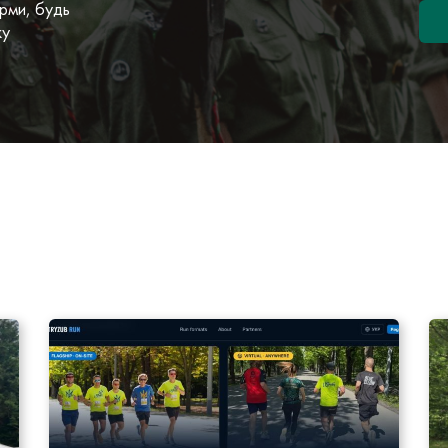
рми, будь
ку