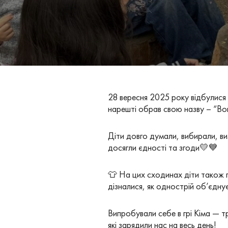
28 вересня 2025 року відбулися 
нарешті обрав свою назву – “Вогн
Діти довго думали, вибирали, ви
досягли єдності та згоди💛💙
👕 На цих сходинах діти також
дізналися, як однострій об’єднує
Випробували себе в грі Кіма — тр
які зарядили нас на весь день!