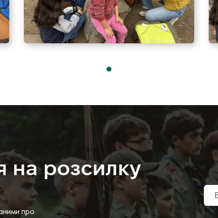
я на розсилку
аними про