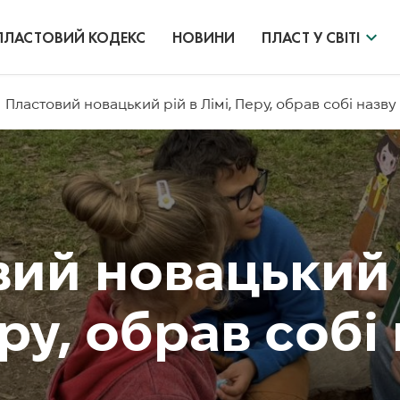
ПЛАСТОВИЙ КОДЕКС
НОВИНИ
ПЛАСТ У СВІТІ
Пластовий новацький рій в Лімі, Перу, обрав собі назву
ий новацький 
еру, обрав собі