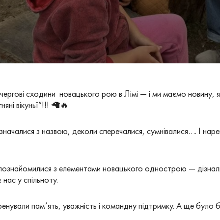
чергові сходини новацького рою в Лімі — і ми маємо новину, як
яні вікуньї”!!! 🦙🔥
значалися з назвою, деколи сперечалися, сумнівалися…. І нареш
 познайомилися з елементами новацького однострою — дізнал
 нас у спільноту.
енували пам’ять, уважність і командну підтримку. А ще було ба