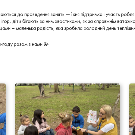
аються до проведення занять — їхня підтримка і участь робл
х ігор, діти бігають за ним хвостиками, як за справжнім ватаж
ами – маленька радість, яка зробила холодний день тепліши
ригоду разом з нами 💫