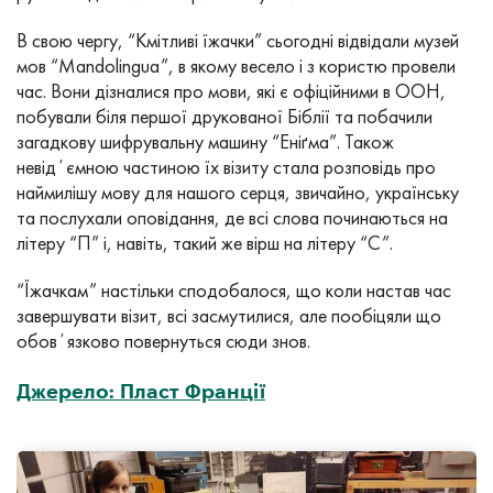
В свою чергу, “Кмітливі їжачки” сьогодні відвідали музей
мов “Mandolingua”, в якому весело і з користю провели
час. Вони дізналися про мови, які є офіційними в ООН,
побували біля першої друкованої Біблії та побачили
загадкову шифрувальну машину “Еніґма”. Також
невідʼємною частиною їх візиту стала розповідь про
наймилішу мову для нашого серця, звичайно, українську
та послухали оповідання, де всі слова починаються на
літеру “П” і, навіть, такий же вірш на літеру “С”.
“Їжачкам” настільки сподобалося, що коли настав час
завершувати візит, всі засмутилися, але пообіцяли що
обовʼязково повернуться сюди знов.
Джерело: Пласт Франції