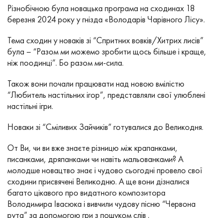
Різнобічною була новацька програма на сходинах 18
березня 2024 року у гнізда «Володарів Чарівного Лісу».
Тема сходин у новаків зі “Спритних вовків/Хитрих лисів”
була – “Разом ми можемо зробити щось більше і краще,
ніж поодинці”. Бо разом ми-сила.
Також вони почали працювати над новою вмілістю
“Любитель настільних ігор”, представляли свої улюблені
настільні ігри.
Новаки зі “Сміливих Зайчиків” готувалися до Великодня.
От Ви, чи ви вже знаєте різницю між крапанками,
писанками, дряпанками чи навіть мальованками? А
молодше новацтво знає і чудово сьогодні провело свої
сходини присвячені Великодню. А ще вони дізналися
багато цікавого про видатного композитора
Володимира Івасюка і вивчили чудову пісню “Червона
рута” за допомогою гри з пошуком слів .