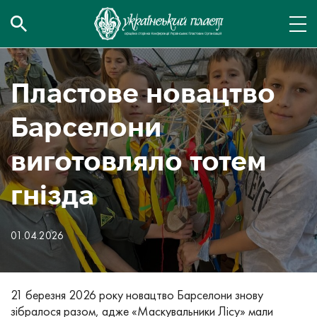
Пластове новацтво
Барселони
виготовляло тотем
гнізда
01.04.2026
21 березня 2026 року новацтво Барселони знову
зібралося разом, адже «Маскувальники Лісу» мали