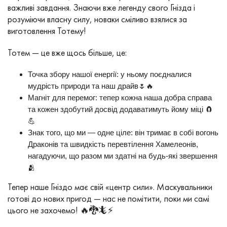
важливі завдання. Знаючи вже легенду свого Гнізда і
розуміючи власну силу, новаки сміливо взялися за
виготовлення Тотему!
Тотем — це вже щось більше, це:
Точка збору нашої енергії: у ньому поєдналися
мудрість природи та наш драйв🌷🔥
Магніт для перемог: тепер кожна наша добра справа
та кожен здобутий досвід додаватимуть йому міці 🧲
💪
Знак того, що ми — одне ціле: він тримає в собі вогонь
Драконів та швидкість перевтілення Хамелеонів,
нагадуючи, що разом ми здатні на будь-які звершення
🫂
Тепер наше Гніздо має свій «центр сили». Маскувальники
готові до нових пригод — нас не помітити, поки ми самі
цього не захочемо! 🔥🐉🦎⚡️