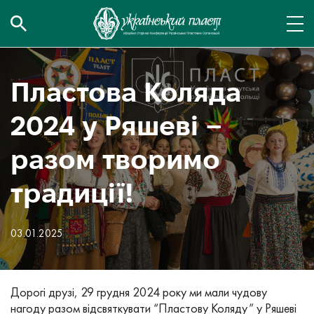
Пластова Коляда
2024 у Ряшеві –
разом творимо
традиції!
03.01.2025
Дорогі друзі, 29 грудня 2024 року ми мали чудову
нагоду разом відсвяткувати “Пластову Коляду” у Ряшеві