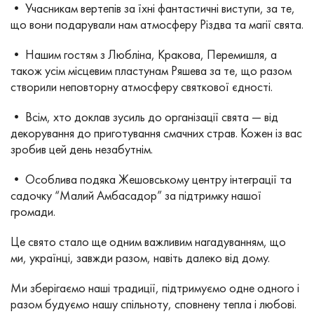
• Учасникам вертепів за їхні фантастичні виступи, за те,
що вони подарували нам атмосферу Різдва та магії свята.
• Нашим гостям з Любліна, Кракова, Перемишля, а
також усім місцевим пластунам Ряшева за те, що разом
створили неповторну атмосферу святкової єдності.
• Всім, хто доклав зусиль до організації свята — від
декорування до приготування смачних страв. Кожен із вас
зробив цей день незабутнім.
• Особлива подяка Жешовському центру інтеграції та
садочку “Малий Амбасадор” за підтримку нашої
громади.
Це свято стало ще одним важливим нагадуванням, що
ми, українці, завжди разом, навіть далеко від дому.
Ми зберігаємо наші традиції, підтримуємо одне одного і
разом будуємо нашу спільноту, сповнену тепла і любові.