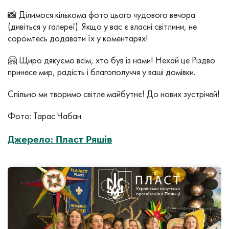
📸 Ділимося кількома фото цього чудового вечора
(дивіться у галереї). Якщо у вас є власні світлини, не
соромтесь додавати їх у коментарях!
🤗 Щиро дякуємо всім, хто був із нами! Нехай це Різдво
принесе мир, радість і благополуччя у ваші домівки.
Спільно ми творимо світле майбутнє! До нових зустрічей!
Фото: Тарас Чабан
Джерело: Пласт Ряшів