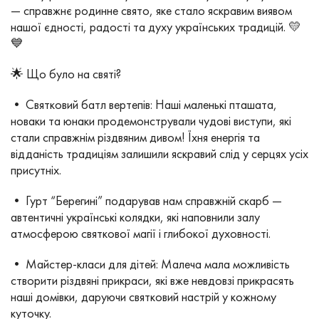
— справжнє родинне свято, яке стало яскравим виявом
нашої єдності, радості та духу українських традицій. 💛
💙
🌟 Що було на святі?
• Святковий батл вертепів: Наші маленькі пташата,
новаки та юнаки продемонстрували чудові виступи, які
стали справжнім різдвяним дивом! Їхня енергія та
відданість традиціям залишили яскравий слід у серцях усіх
присутніх.
• Гурт “Берегині” подарував нам справжній скарб —
автентичні українські колядки, які наповнили залу
атмосферою святкової магії і глибокої духовності.
• Майстер-класи для дітей: Малеча мала можливість
створити різдвяні прикраси, які вже невдовзі прикрасять
наші домівки, даруючи святковий настрій у кожному
куточку.