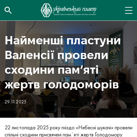
Найменші пластуни
Валенсії провели
сходини пам’яті
жертв голодоморів
29.11.2025
22 листопада 2025 року гніздо «Небесні шукачі» провели
спільні сходини присвячені памʼяті жертв Голодомору