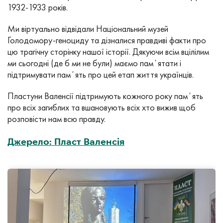
1932-1933 років.
Ми віртуально відвідали Національний музей
Голодомору-геноциду та дізналися правдиві факти про
цю трагічну сторінку нашої історії. Дякуючи всім вцілілим
ми сьогодні (де б ми не були) маємо памʼятати і
підтримувати памʼять про цей етап життя українців.
Пластуни Валенсії підтримують кожного року памʼять
про всіх загиблих та вшановують всіх хто вижив щоб
розповісти нам всю правду.
Джерело: Пласт Валенсія