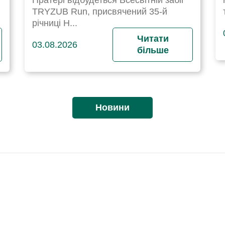
Пратері відбудеться Всесвітній забіг
TRYZUB Run, присвячений 35-й
річниці Н...
Читати
03.08.2026
більше
Новини