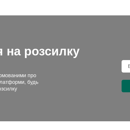
я на розсилку
ормованими про
платформи, будь
озсилку