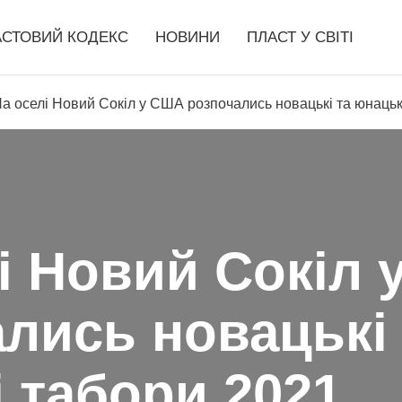
АСТОВИЙ КОДЕКС
НОВИНИ
ПЛАСТ У СВІТІ
а оселі Новий Сокіл у США розпочались новацькі та юнацьк
і Новий Сокіл
лись новацькі 
 табори 2021