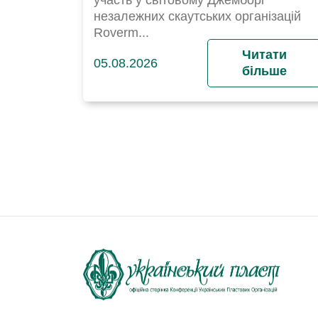
участь у світовому Джемборі
незалежних скаутських організацій
Roverm...
Читати
05.08.2026
більше