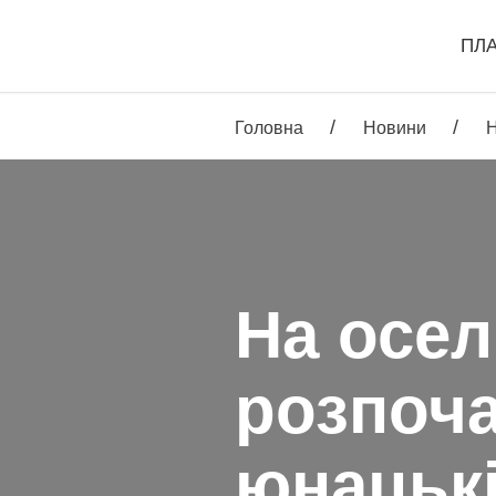
ПЛ
/
/
Головна
Новини
Н
На осел
розпоча
юнацькі