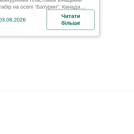
міжкурінний пластовий юнацький
табір на оселі “Батурин”, Канада....
Читати
03.08.2026
більше