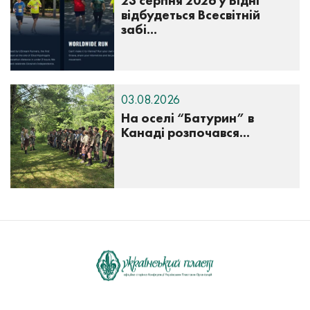
23 серпня 2026 у Відні
відбудеться Всесвітній
забі...
03.08.2026
На оселі “Батурин” в
Канаді розпочався...