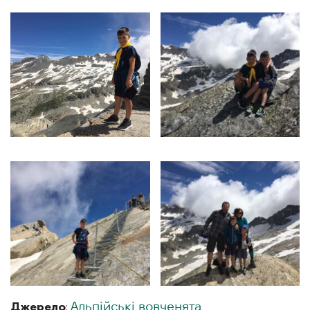
Джерело
:
Альпійські вовченята