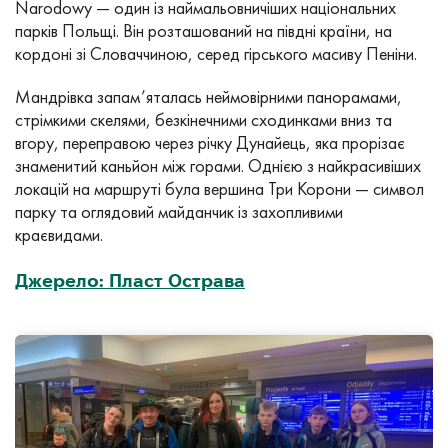
Narodowy — один із наймальовничіших національних
парків Польщі. Він розташований на півдні країни, на
кордоні зі Словаччиною, серед гірського масиву Пеніни.
Мандрівка запам’яталась неймовірними панорамами,
стрімкими скелями, безкінечними сходинками вниз та
вгору, переправою через річку Дунайець, яка прорізає
знаменитий каньйон між горами. Однією з найкрасивіших
локацій на маршруті була вершина Три Корони — символ
парку та оглядовий майданчик із захопливими
краєвидами.
Джерело: Пласт Острава