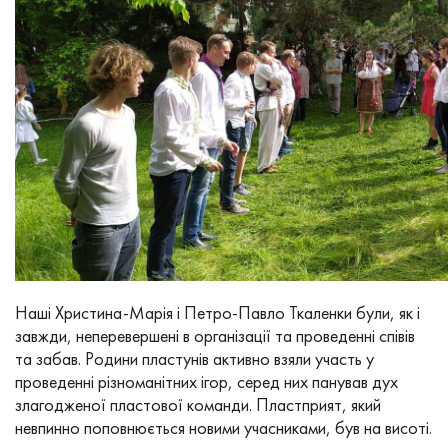
Наші Христина-Марія і Петро-Павло Ткаленки були, як і
завжди, неперевершені в організації та проведенні співів
та забав. Родини пластунів активно взяли участь у
проведенні різноманітних ігор, серед них панував дух
злагодженої пластової команди. Пластприят, який
невпинно поповнюється новими учасниками, був на висоті.