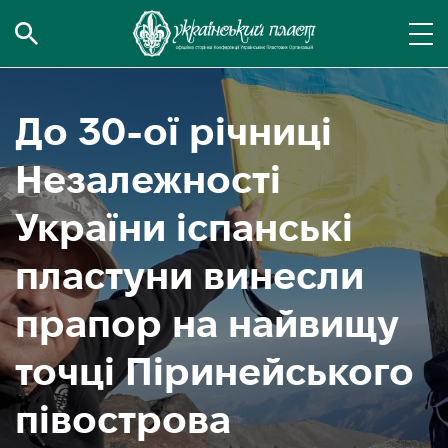
До 30-ої річниці
Незалежності
України іспанські
пластуни винесли
прапор на найвищу
точці Піринейського
півострова