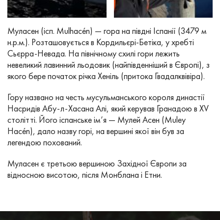
Муласен (ісп. Mulhacén) — гора на півдні Іспанії (3479 м
н.р.м.). Розташовується в Кордильєрі-Бетіка, у хребті
Сьєрра-Невада. На північному схилі гори лежить
невеликий лавинний льодовик (найпівденніший в Європі), з
якого бере початок річка Хеніль (притока Гвадалквівіра).
Гору названо на честь мусульманського короля династії
Насридів Абу-л-Хасана Алі, який керував Гранадою в XV
столітті. Його іспанське ім’я — Мулей Асен (Muley
Hacén), дало назву горі, на вершині якої він був за
легендою похований.
Муласен є третьою вершиною Західної Європи за
відносною висотою, після Монблана і Етни.