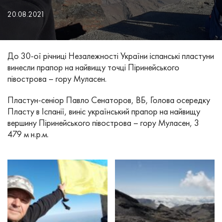
20.08.2021
До 30-ої річниці Незалежності України іспанські пластуни
винесли прапор на найвищу точці Піринейського
півострова – гору Муласен.
Пластун-сеніор Павло Сенаторов, ВБ, Голова осередку
Пласту в Іспанії, виніс український прапор на найвищу
вершину Піринейського півострова – гору Муласен, 3
479 м н.р.м.