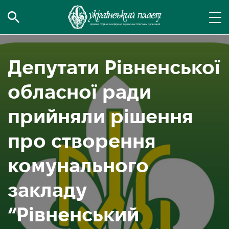
Депутати Рівненської
обласної ради
прийняли рішення
про створення
комунального
закладу
“Рівненський