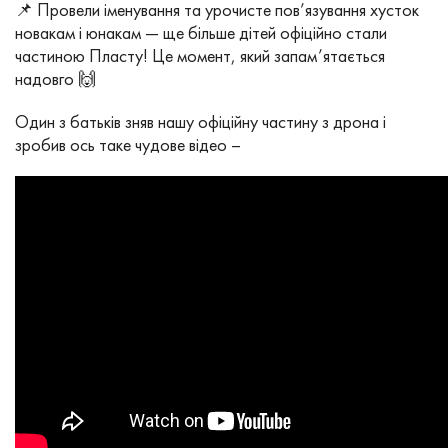
📌 Провели іменування та урочисте пов’язування хусток
новакам і юнакам — ще більше дітей офіційно стали
частиною Пласту! Це момент, який запам’ятається
надовго 🙌
Один з батьків зняв нашу офіційну частину з дрона і
зробив ось таке чудове відео –