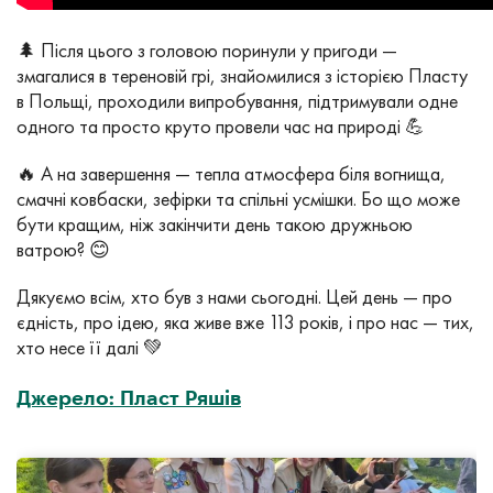
🌲 Після цього з головою поринули у пригоди —
змагалися в тереновій грі, знайомилися з історією Пласту
в Польщі, проходили випробування, підтримували одне
одного та просто круто провели час на природі 💪
🔥 А на завершення — тепла атмосфера біля вогнища,
смачні ковбаски, зефірки та спільні усмішки. Бо що може
бути кращим, ніж закінчити день такою дружньою
ватрою? 😊
Дякуємо всім, хто був з нами сьогодні. Цей день — про
єдність, про ідею, яка живе вже 113 років, і про нас — тих,
хто несе її далі 💚
Джерело: Пласт Ряшів