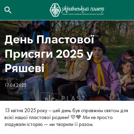
День Пластової
Присяги 2025 у
Ряшеві
17.04.2025
13 квітня 2025 року – цей день був справжнім святом для
всієї нашої пластової родини! 💛💙 Ми не просто
згадували історію — ми творили її разом.