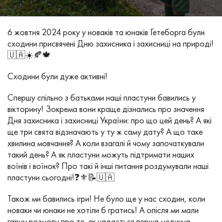
6 жовтня 2024 року у новаків та юнаків Гетеборга були
сходини присвячені Дню захисника і захисниці на природі!
🇺🇦☀️🍂🍁
Сходини були дуже активні!
Спершу спільно з батьками наші пластуни бавились у
вікторину! Зокрема вони краще дізнались про значення
Дня захисника і захисниці України: про що цей день? А які
ще три свята відзначають у ту ж саму дату? А що таке
хвилина мовчання? А коли взагалі й чому започаткували
такий день? А як пластуни можуть підтримати наших
воїнів і воїнок? Про такі й інші питання роздумували наші
пластуни сьогодні!❓⚜️📝🇺🇦
Також ми бавились ігри! Не було ще у нас сходин, коли
новаки чи юнаки не хотіли б гратись! А опісля ми мали
гарну розмову про те, як надається перша медична