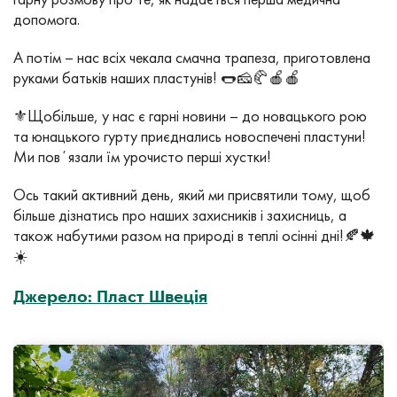
допомога.
А потім – нас всіх чекала смачна трапеза, приготовлена
руками батьків наших пластунів! 🌭🧀🥐🍎🍎
⚜️Щобільше, у нас є гарні новини – до новацького рою
та юнацького гурту приєднались новоспечені пластуни!
Ми повʼязали їм урочисто перші хустки!
Ось такий активний день, який ми присвятили тому, щоб
більше дізнатись про наших захисників і захисниць, а
також набутими разом на природі в теплі осінні дні!🍂🍁
☀️
Джерело: Пласт Швеція