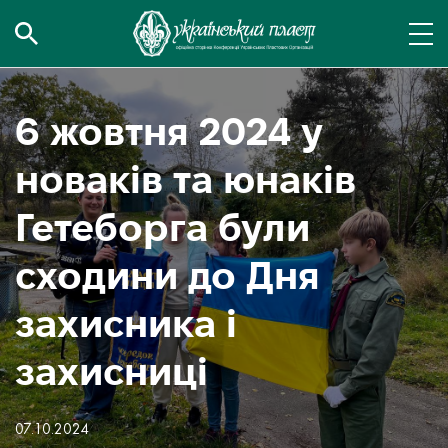
6 жовтня 2024 у
новаків та юнаків
Гетеборга були
сходини до Дня
захисника і
захисниці
07.10.2024