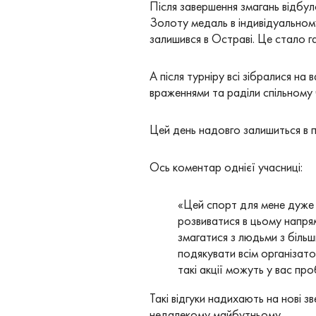
Після завершення змагань відбу
Золоту медаль в індивідуальном
залишився в Остраві. Це стало 
А після турніру всі зібралися на
враженнями та раділи спільному 
Цей день надовго залишиться в п
Ось коментар однієї учасниці:
«Цей спорт для мене дуже ц
розвиватися в цьому напря
змагатися з людьми з більш
подякувати всім організато
такі акції можуть у вас про
Такі відгуки надихають на нові з
недалекому майбутньому.