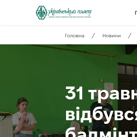
/
/
Головна
Новини
31 трав
відбувс
бадмін