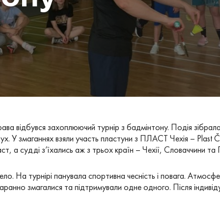
рава відбувся захоплюючий турнір з бадмінтону. Подія зібрала 
х. У змаганнях взяли участь пластуни з ПЛАСТ Чехія – Plast Če
, а судді з’їхались аж з трьох країн – Чехії, Словаччини та 
ело. На турнірі панувала спортивна чесність і повага. Атмос
аранно змагалися та підтримували одне одного. Після індивід