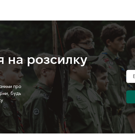
я на розсилку
аними про
рми, будь
ку