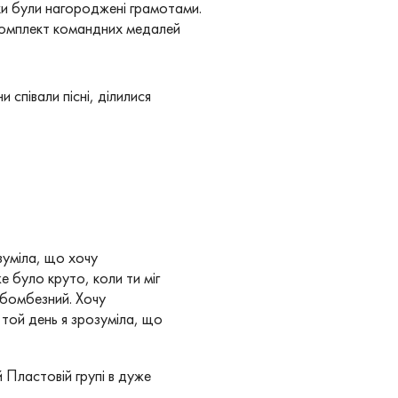
ки були нагороджені грамотами.
комплект командних медалей
 співали пісні, ділилися
зуміла, що хочу
 було круто, коли ти міг
в бомбезний. Хочу
 той день я зрозуміла, що
й Пластовій групі в дуже