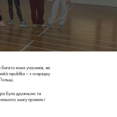
багато юних учасників, які
ská republika – з осередку
Польщі.
фера була дружньою та
уального змагу провели і