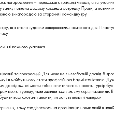
лось нагородження – переможці отримали медалі, а всі учасни
у заліку повезла додому команда осередку Праги, а повний 
гарною винагородою за старання і командну гру.
 ватру, що стала чудовим завершенням насиченого дня. Пластуни
часу.
ам’яті кожного учасника.
ікавий та прекрасний. Для мене це є незабутній досвід. Я зро
мку і в майбутньому стати професійною бадмінтоністкою. Дуже
им досвідом, які могли тебе навчити чогось нового. Турнір бу
рам цього турніру, який залишиться в моєму серці назавжди. В
будити ваші сховані таланти, які хочуть вилізти наверх.»
вершення, тому сподіваємось на організацію нових акцій в наші