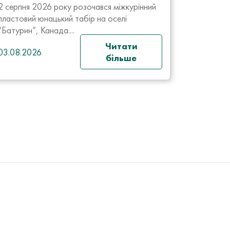
2 серпня 2026 року розочався міжкурінний
пластовий юнацький табір на оселі
“Батурин”, Канада....
Читати
03.08.2026
більше