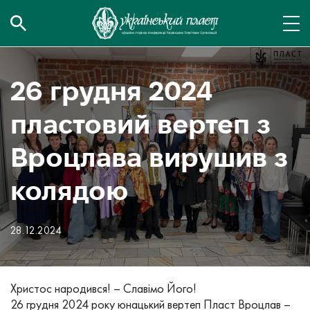
26 грудня 2024
пластовий вертеп з
Вроцлава вирушив з
колядою
28.12.2024
Христос народився! – Славімо Його!
26 грудня 2024 року юнацький вертеп Пласт Вроцлав –