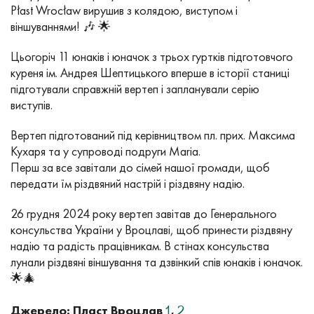
Płast Wrocław вирушив з колядою, виступом і
віншуваннями! 🎶 🌟
Цьогоріч 11 юнаків і юначок з трьох гуртків підготовчого
куреня ім. Андрея Шептицького вперше в історії станиці
підготували справжній вертеп і запланували серію
виступів.
Вертеп підготований під керівництвом пл. прих. Максима
Кухаря та у супроводі подруги Maria.
Перш за все завітали до сімей нашої громади, щоб
передати їм різдвяний настрій і різдвяну надію.
26 грудня 2024 року вертеп завітав до Генерального
консульства України у Вроцлаві, щоб принести різдвяну
надію та радість працівникам. В стінах консульства
лунали різдвяні віншування та дзвінкий спів юнаків і юначок.
🌟🎄
Джерело: Пласт Вроцлав
,
1
2