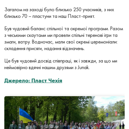
Загалом на заході було близько 250 учасників, з них
близько 70 – пластуни та наш Пласт-прият.
Був чудовий баланс спільної та окремої програми. Разом
з чеськими скаутами ми провели спільні теренові ігри та
змаги, ватру. Водночас, мали свої окремі церемоніали:
складення присяги, надання відзначень.
Це був чудовий досвід співпраці, як і завжди, за що ми
неймовірно вдячні нашим друзями з Junak.
Джерело: Пласт Чехія