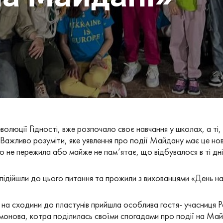
волюції Гідності, вже розпочало своє навчання у школах, а ті,
Важливо розуміти, яке уявлення про події Майдану має це нов
то не пережила або майже не пам’ятає, що відбувалося в ті дні
підійшли до цього питання та прожили з вихованцями «День н
на сходини до пластунів прийшла особлива гостя- учасниця Ре
монова, котра поділилась своїми спогадами про події на Майд