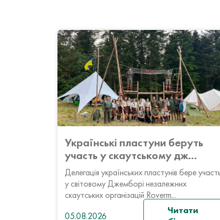
Українські пластуни беруть
участь у скаутському дж...
Делегація українських пластунів бере участ
у світовому Джемборі незалежних
скаутських організацій Roverm...
Читати
05.08.2026