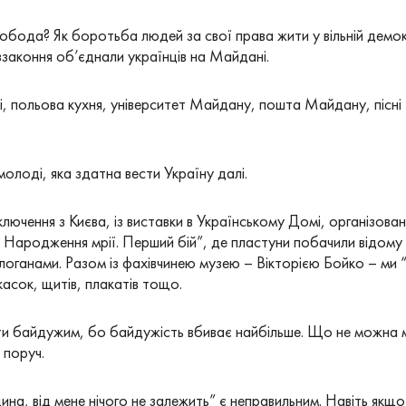
обода? Як боротьба людей за свої права жити у вільній демок
ззаконня об’єднали українців на Майдані.
, польова кухня, університет Майдану, пошта Майдану, пісні
олоді, яка здатна вести Україну далі.
ючення з Києва, із виставки в Українському Домі, організов
Народження мрії. Перший бій”, де пластуни побачили відому 3
оганами. Разом із фахівчинею музею – Вікторією Бойко – ми 
асок, щитів, плакатів тощо.
ти байдужим, бо байдужість вбиває найбільше. Що не можна 
 поруч.
на, від мене нічого не залежить” є неправильним. Навіть якщ