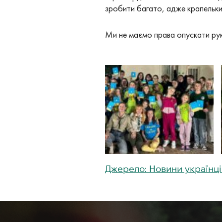
зробити багато, адже крапельки в 
Ми не маємо права опускати руки
Джерело: Новини українці