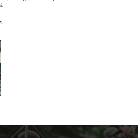
і.
с.