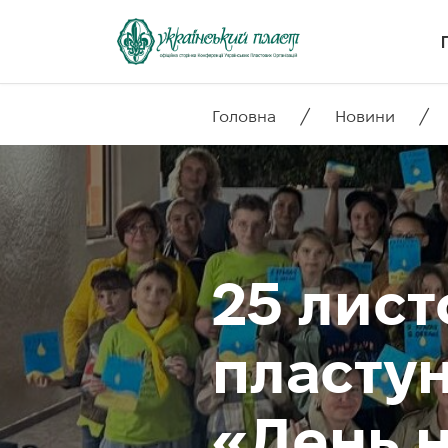
/
/
Головна
Новини
25 лист
пласту
«День 