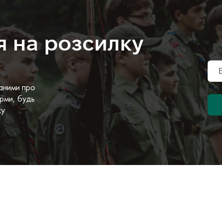
я на розсилку
аними про
рми, будь
ку