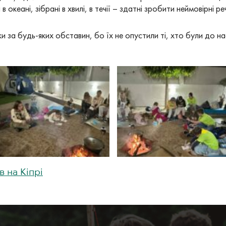
океані, зібрані в хвилі, в течії – здатні зробити неймовірні реч
 за будь-яких обставин, бо їх не опустили ті, хто були до на
в на Кіпрі