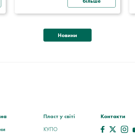
більше
Новини
вна
Пласт у світі
Контакти
ни
КУПО