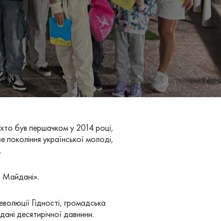
 хто був першачком у 2014 році,
е покоління української молоді,
.
а Майдані».
волюції Гідності, громадська
ані десятирічної давнини.