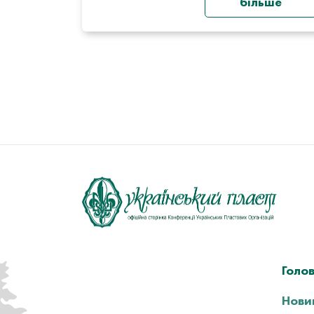
більше
Голо
Нови