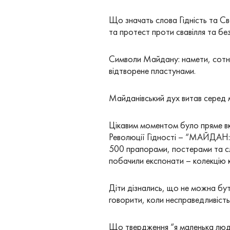
Що значать слова Гідність та Св
та протест проти свавілля та бе
Символи Майдану: намети, сотні
відтворене пластунами.
Майданівський дух витав серед м
Цікавим моментом було пряме вкл
Революції Гідності – “МАЙДАН: 
500 прапорами, постерами та сл
побачили експонати – колекцію к
Діти дізнались, що не можна бу
говорити, коли несправедливість
Що твердження “я маленька люди