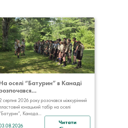
На оселі “Батурин” в Канаді
розпочався...
2 серпня 2026 року розочався міжкурінний
пластовий юнацький табір на оселі
“Батурин”, Канада....
Читати
03.08.2026