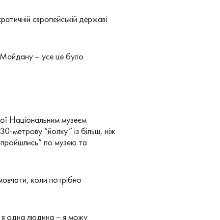
ратичній європейській державі
 Майдану – усе це було
аної Національним музеєм
0-метрову “йолку” із більш, ніж
“пройшлись” по музею та
мовчати, коли потрібно
о я одна людина – я можу