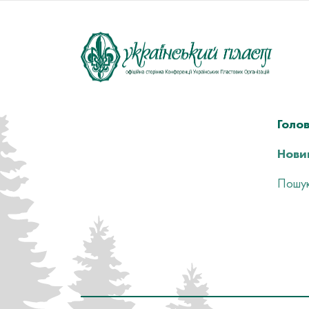
Голо
Нови
Пошук