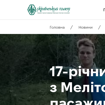
/
/
Головна
Новини
17-річн
з Меліт
пасажи