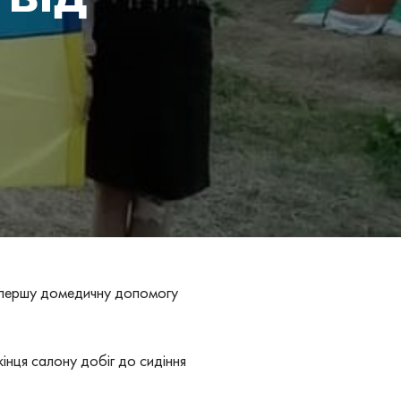
в першу домедичну допомогу
інця салону добіг до сидіння