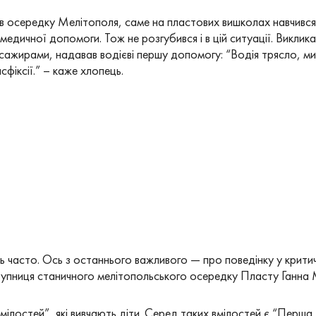
в осередку Мелітополя, саме на пластових вишколах навчився 
едичної допомоги. Тож не розгубився і в цій ситуації. Виклик
пасажирами, надавав водієві першу допомогу: “Водія трясло, 
фіксії.” – каже хлопець.
часто. Ось з останнього важливого — про поведінку у критичн
упниця станичного мелітопольського осередку Пласту Ганна М
“вмілостей”, які вивчають діти. Серед таких вмілостей є “Пер