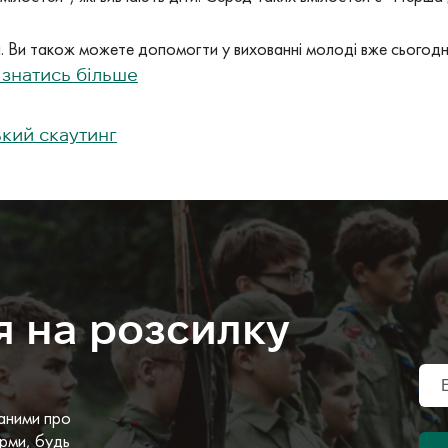
 Ви також можете допомогти у вихованні молоді вже сьогодн
ізнатись більше
ький скаутинг
я на розсилку
аними про
рми, будь