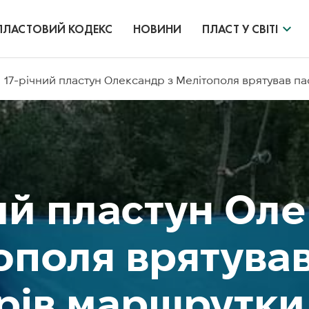
ПЛАСТОВИЙ КОДЕКС
НОВИНИ
ПЛАСТ У СВІТІ
17-річний пластун Олександр з Мелітополя врятував па
ий пластун Ол
ополя врятува
рів маршрутки 