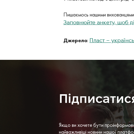
Пишаємось нашими вихованцями.
Заповнюйте анкету, щоб д
Джерело
:
Пласт – українс
Підписатис
Якщо ви хочете бути проінформов
найважливіші новини нашої платфо