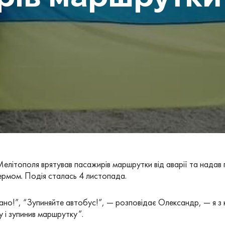
Мелітополя врятував пасажирів маршрутки від аварії та нада
кермом. Подія сталась 4 листопада.
ано!”, “Зупиняйте автобус!”, — розповідає Олександр, — я з к
у і зупинив маршрутку”.