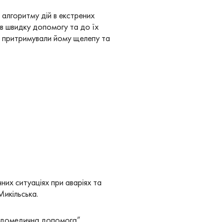
алгоритму дій в екстрених
ав швидку допомогу та до їх
ми притримували йому щелепу та
их ситуаціях при аваріях та
икільська.
ша домедична допомога”.