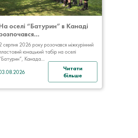
На оселі “Батурин” в Канаді
розпочався...
2 серпня 2026 року розочався міжкурінний
пластовий юнацький табір на оселі
“Батурин”, Канада....
Читати
03.08.2026
більше