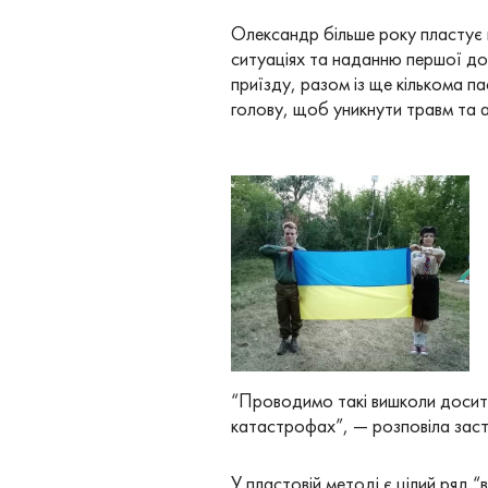
Олександр більше року пластує 
ситуаціях та наданню першої дом
приїзду, разом із ще кількома 
голову, щоб уникнути травм та ас
“Проводимо такі вишколи досить 
катастрофах”, — розповіла заст
У пластовій методі є цілий ряд 