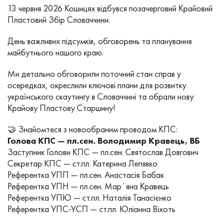
13 червня 2026 Кошицях відбувся позачерговий Крайовий
Пластовий Збір Словаччини.
День важливих підсумків, обговорень та планування
майбутнього нашого краю.
Ми детально обговорили поточний стан справ у
осередках, окреслили ключові плани для розвитку
українського скаутингу в Словаччині та обрали нову
Крайову Пластову Старшину!
🤝 Знайомтеся з новообраним проводом КПС:
Голова КПС — пл.сен. Володимир Кравець, ВБ
Заступник Голови КПС — пл.сен. Святослав Довгович
Секретар КПС — ст.пл. Катерина Лепявко
Референтка УПП — пл.сен. Анастасія Бабак
Референтка УПН — пл.сен. Марʼяна Кравець
Референтка УПЮ — ст.пл. Наталія Танасієнко
Референтка УПС-УСП — ст.пл. Юліанна Віхоть