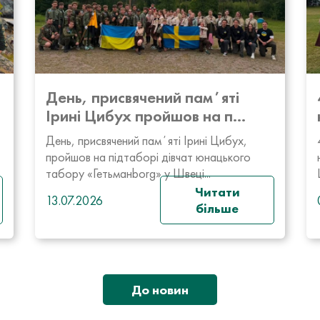
День, присвячений памʼяті
Ірині Цибух пройшов на п...
День, присвячений памʼяті Ірині Цибух,
пройшов на підтаборі дівчат юнацького
табору «Гетьманborg» у Швеці...
Читати
13.07.2026
більше
До новин