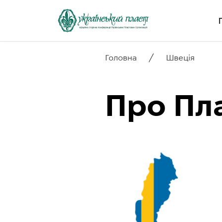
/
Головна
Швеція
Про Пла