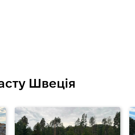
асту Швеція