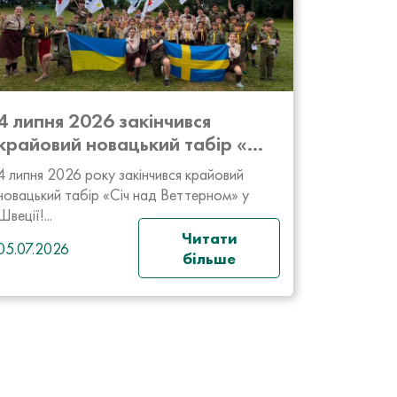
4 липня 2026 закінчився
крайовий новацький табір «...
4 липня 2026 року закінчився крайовий
новацький табір «Січ над Веттерном» у
Швеції!...
Читати
05.07.2026
більше