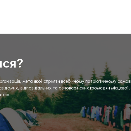
ися?
рганізація, мета якої сприяти всебічному патріотичному само
свідомих, відповідальних та овновартісних громадян місцевої, 
ьства.