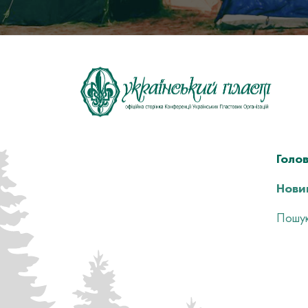
Голо
Нови
Пошук