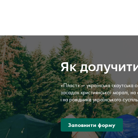
Як долучит
«Пласт» — українська скаутська о
засадах християнської моралі, на 
і на ровідників українського суспіл
Заповнити форму