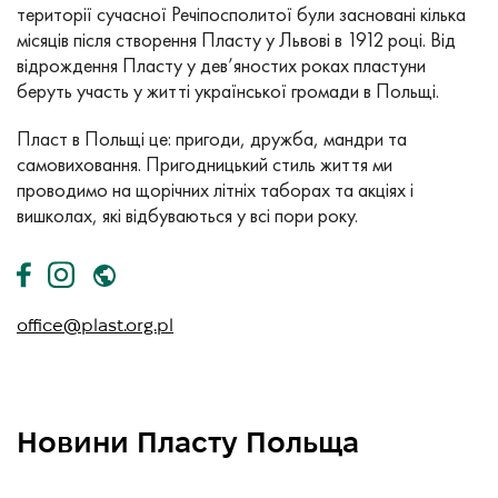
території сучасної Речіпосполитої були засновані кілька
місяців після створення Пласту у Львові в 1912 році. Від
відрождення Пласту у дев’яностих роках пластуни
беруть участь у житті української громади в Польщі.
Пласт в Польщі це: пригоди, дружба, мандри та
самовиховання. Пригодницький стиль життя ми
проводимо на щорічних літніх таборах та акціях і
вишколах, які відбуваються у всі пори року.
office@plast.org.pl
Новини Пласту Польща