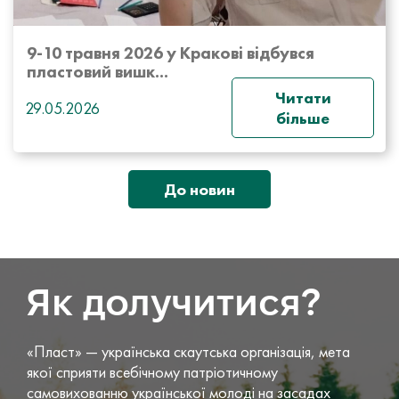
9-10 травня 2026 у Кракові відбувся
пластовий вишк...
Читати
29.05.2026
більше
До новин
Як долучитися?
«Пласт» — українська скаутська організація, мета
якої сприяти всебічному патріотичному
самовихованню української молоді на засадах