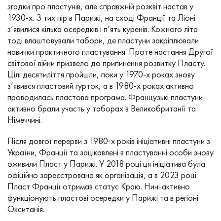
згадки про пластунів, але справжній розквіт настав у
1930-х. З тих пір в Парижі, на сході Франції та Ліоні
з’явилися кілька осередків і п’ять куренів. Кожного літа
тоді влаштовували табори, де пластуни закріплювали
навички практичного пластування. Проте настання Другої
світової війни призвело до припинення розвитку Пласту.
Цілі десятиліття пройшли, поки у 1970-х роках знову
з’явився пластовий гурток, а в 1980-х роках активно
проводилась пластова програма. Французькі пластуни
активно брали участь у таборах в Великобританії та
Німеччині.
Після довгої перерви з 1980-х років ініціативні пластуни з
України, Франції та зацікавлені в пластуванні особи знову
оживили Пласт у Парижі. У 2018 році ця ініціатива була
офіційно зареєстрована як організація, а в 2023 році
Пласт Франції отримав статус Краю. Нині активно
функціонують пластові осередки у Парижі та в регіоні
Окситанія.