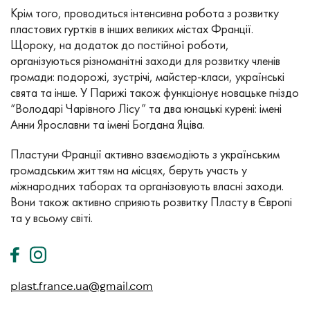
Крім того, проводиться інтенсивна робота з розвитку
пластових гуртків в інших великих містах Франції.
Щороку, на додаток до постійної роботи,
організуються різноманітні заходи для розвитку членів
громади: подорожі, зустрічі, майстер-класи, українські
свята та інше. У Парижі також функціонує новацьке гніздо
“Володарі Чарівного Лісу” та два юнацькі курені: імені
Анни Ярославни та імені Богдана Яціва.
Пластуни Франції активно взаємодіють з українським
громадським життям на місцях, беруть участь у
міжнародних таборах та організовують власні заходи.
Вони також активно сприяють розвитку Пласту в Європі
та у всьому світі.
plast.france.ua@gmail.com